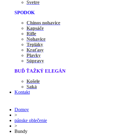
Svetre
SPODOK
Chinos nohavice
Kapsáče
Rifle
Nohavice
Tepláky
Kraťasy
Plavky
Súpravy
BUĎ ŤAŽKÝ ELEGÁN
Košele
Saká
Kontakt
Domov
>
pánske oblečenie
>
Bundy