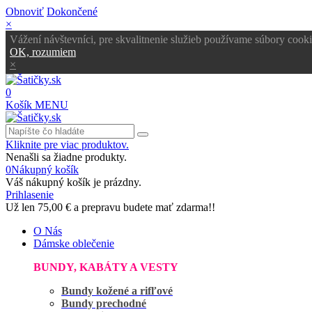
Obnoviť
Dokončené
×
Vážení návštevníci, pre skvalitnenie služieb používame súbory cooki
OK, rozumiem
×
0
Košík
MENU
Kliknite pre viac produktov.
Nenašli sa žiadne produkty.
0
Nákupný košík
Váš nákupný košík je prázdny.
Prihlasenie
Už len
75,00 €
a prepravu budete mať zdarma!!
O Nás
Dámske oblečenie
BUNDY, KABÁTY A VESTY
Bundy kožené a rifľové
Bundy prechodné