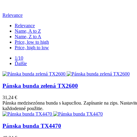
Relevance
Relevance
Name, A to Z
Name, Z to A
Price, low to high
Price, high to low
1/10
Ďalšie
Pánska bunda zelená TX2600
31,24 €
Pánska medzisezónna bunda s kapucňou. Zapínanie na zips. Nastavit
každodenné použitie.
Pánska bunda TX4470