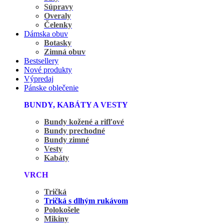
Súpravy
Overaly
Čelenky
Dámska obuv
Botasky
Zimná obuv
Bestsellery
Nové produkty
Výpredaj
Pánske oblečenie
BUNDY, KABÁTY A VESTY
Bundy kožené a rifľové
Bundy prechodné
Bundy zimné
Vesty
Kabáty
VRCH
Tričká
Tričká s dlhým rukávom
Polokošele
Mikiny