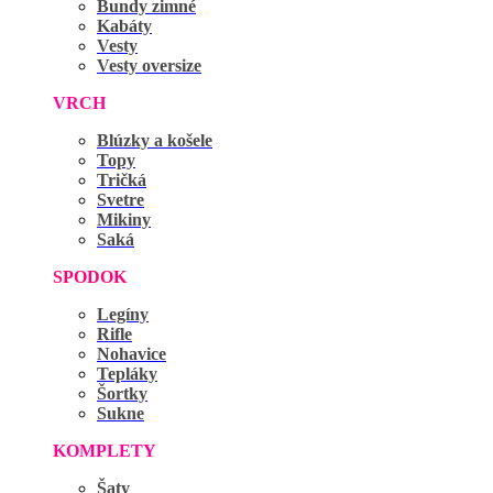
Bundy zimné
Kabáty
Vesty
Vesty oversize
VRCH
Blúzky a košele
Topy
Tričká
Svetre
Mikiny
Saká
SPODOK
Legíny
Rifle
Nohavice
Tepláky
Šortky
Sukne
KOMPLETY
Šaty