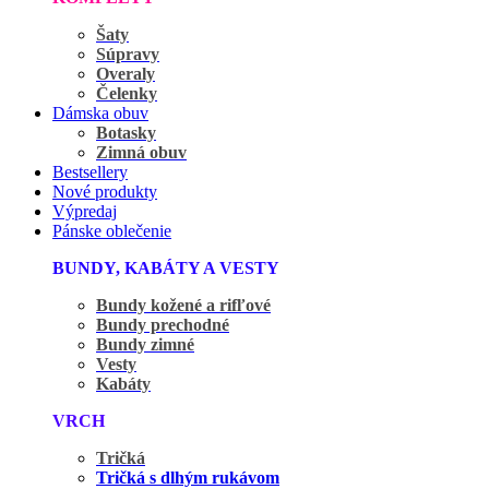
Šaty
Súpravy
Overaly
Čelenky
Dámska obuv
Botasky
Zimná obuv
Bestsellery
Nové produkty
Výpredaj
Pánske oblečenie
BUNDY, KABÁTY A VESTY
Bundy kožené a rifľové
Bundy prechodné
Bundy zimné
Vesty
Kabáty
VRCH
Tričká
Tričká s dlhým rukávom