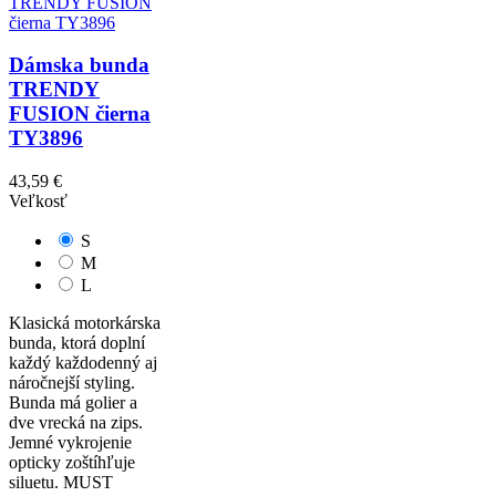
Dámska bunda
TRENDY
FUSION čierna
TY3896
43,59 €
Veľkosť
S
M
L
Klasická motorkárska
bunda, ktorá doplní
každý každodenný aj
náročnejší styling.
Bunda má golier a
dve vrecká na zips.
Jemné vykrojenie
opticky zoštíhľuje
siluetu. MUST