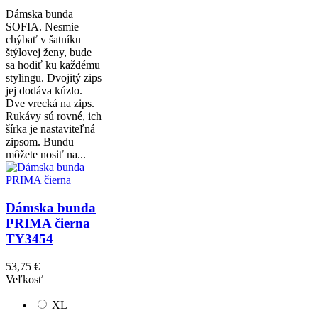
Dámska bunda
SOFIA. Nesmie
chýbať v šatníku
štýlovej ženy, bude
sa hodiť ku každému
stylingu. Dvojitý zips
jej dodáva kúzlo.
Dve vrecká na zips.
Rukávy sú rovné, ich
šírka je nastaviteľná
zipsom. Bundu
môžete nosiť na...
Dámska bunda
PRIMA čierna
TY3454
53,75 €
Veľkosť
XL