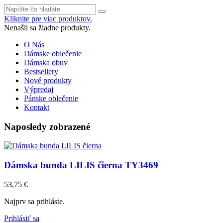
Kliknite pre viac produktov.
Nenašli sa žiadne produkty.
O Nás
Dámske oblečenie
Dámska obuv
Bestsellery
Nové produkty
Výpredaj
Pánske oblečenie
Kontakt
Naposledy zobrazené
Dámska bunda LILIS čierna TY3469
53,75 €
Najprv sa prihláste.
Prihlásiť sa