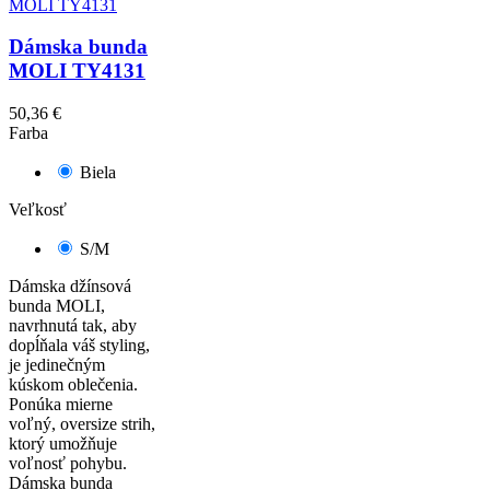
Dámska bunda
MOLI TY4131
50,36 €
Farba
Biela
Veľkosť
S/M
Dámska džínsová
bunda MOLI,
navrhnutá tak, aby
dopĺňala váš styling,
je jedinečným
kúskom oblečenia.
Ponúka mierne
voľný, oversize strih,
ktorý umožňuje
voľnosť pohybu.
Dámska bunda