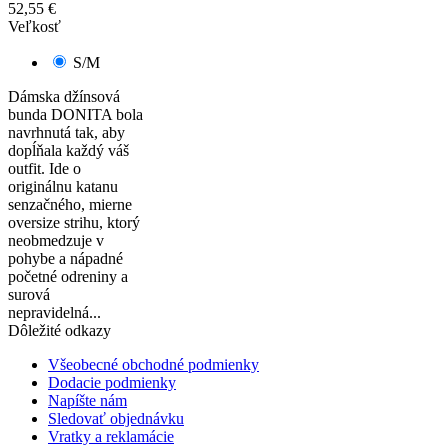
52,55 €
Veľkosť
S/M
Dámska džínsová
bunda DONITA bola
navrhnutá tak, aby
dopĺňala každý váš
outfit. Ide o
originálnu katanu
senzačného, ​​mierne
oversize strihu, ktorý
neobmedzuje v
pohybe a nápadné
početné odreniny a
surová
nepravidelná...
Dôležité odkazy
Všeobecné obchodné podmienky
Dodacie podmienky
Napíšte nám
Sledovať objednávku
Vratky a reklamácie