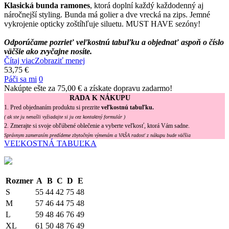
Klasická bunda ramones
, ktorá doplní každý každodenný aj
náročnejší styling. Bunda má golier a dve vrecká na zips. Jemné
vykrojenie opticky zoštíhľuje siluetu. MUST HAVE sezóny!
Odporúčame pozrieť veľkostnú tabuľku a objednať aspoň o číslo
väčšie ako zvyčajne nosíte.
Čítaj viac
Zobraziť menej
53,75 €
Páči sa mi
0
Nakúpte ešte za
75,00 €
a získate dopravu zadarmo!
RADA K NÁKUPU
1. Pred objednaním produktu si prezrite
veľkostnú tabuľku.
( ak ste ju nenašli vyžiadajte si ju cez kontaktný formulár )
2. Zmerajte si svoje obľúbené oblečenie a vyberte veľkosť, ktorá Vám sadne.
Správnym zameraním predídeme zbytočným výmenám a VAŠA radosť z nákupu bude väčšia
VEĽKOSTNÁ TABUĽKA
Rozmer
A
B
C
D
E
S
55
44
42
75
48
M
57
46
44
75
48
L
59
48
46
76
49
XL
61
50
48
76
49