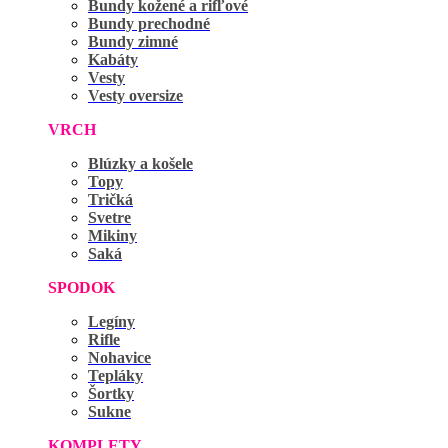
Bundy kožené a rifľové
Bundy prechodné
Bundy zimné
Kabáty
Vesty
Vesty oversize
VRCH
Blúzky a košele
Topy
Tričká
Svetre
Mikiny
Saká
SPODOK
Legíny
Rifle
Nohavice
Tepláky
Šortky
Sukne
KOMPLETY