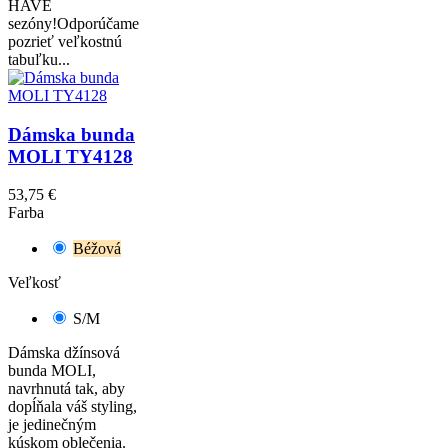
HAVE
sezóny!Odporúčame
pozrieť veľkostnú
tabuľku...
Dámska bunda
MOLI TY4128
53,75 €
Farba
Béžová
Veľkosť
S/M
Dámska džínsová
bunda MOLI,
navrhnutá tak, aby
dopĺňala váš styling,
je jedinečným
kúskom oblečenia.