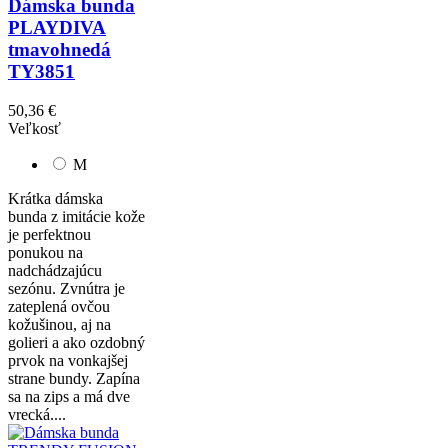
Dámska bunda
PLAYDIVA
tmavohnedá
TY3851
50,36 €
Veľkosť
M
Krátka dámska
bunda z imitácie kože
je perfektnou
ponukou na
nadchádzajúcu
sezónu. Zvnútra je
zateplená ovčou
kožušinou, aj na
golieri a ako ozdobný
prvok na vonkajšej
strane bundy. Zapína
sa na zips a má dve
vrecká....