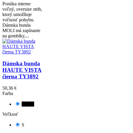
Ponúka mierne
voľný, oversize strih,
ktorý umožňuje
voľnosť pohybu.
Dámska bunda
MOLI má zapínanie
na gombíky,...
Dámska bunda
HAUTE VISTA
čierna TY3892
50,36 €
Farba
Čierna
Veľkosť
S