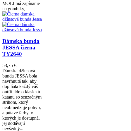
MOLI má zapínanie
na gombíky,...
Dámska bunda
JESSA čierna
TY2640
53,75 €
Dámska džínsová
bunda JESSA bola
navrhnutá tak, aby
dopĺňala každý váš
outfit. Ide o klasickú
katanu so senzačným
strihom, ktorý
neobmedzuje pohyb,
a pútavé farby, v
ktorých je dostupná,
jej dodávajú
nevšedný...