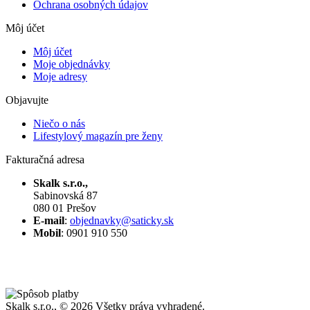
Ochrana osobných údajov
Môj účet
Môj účet
Moje objednávky
Moje adresy
Objavujte
Niečo o nás
Lifestylový magazín pre ženy
Fakturačná adresa
Skalk s.r.o.,
Sabinovská 87
080 01 Prešov
E-mail
:
objednavky@saticky.sk
Mobil
: 0901 910 550
Skalk s.r.o., ©
2026 Všetky práva vyhradené.