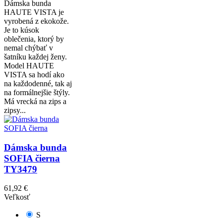
Dámska bunda
HAUTE VISTA je
vyrobená z ekokože.
Je to kúsok
oblečenia, ktorý by
nemal chýbať v
šatníku každej ženy.
Model HAUTE
VISTA sa hodí ako
na každodenné, tak aj
na formálnejšie štýly.
Má vrecká na zips a
zipsy...
Dámska bunda
SOFIA čierna
TY3479
61,92 €
Veľkosť
S