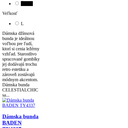
Čierna
Veľkosť
L
Dámska džínsová
bunda je ideálnou
voľbou pre ľudí,
ktorí si cenia ležérny
vzhľad. Starostlivo
spracované gombíky
jej dodávajú trochu
retro estetiku a
zároveň zostávajú
módnym akcentom.
Dámska bunda
CELESTIALCHIC
sa...
Dámska bunda
BADEN