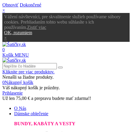
Obnoviť
Dokončené
×
Vážení návštevníci, pre skvalitnenie služieb používame súbory
cookies. Prehliadaním tohto webu súhlasíte s ich
používaním.
Zistiť viac
OK, rozumiem
×
0
Košík
MENU
Kliknite pre viac produktov.
Nenašli sa žiadne produkty.
0
Nákupný košík
Váš nákupný košík je prázdny.
Prihlasenie
Už len
75,00 €
a prepravu budete mať zdarma!!
O Nás
Dámske oblečenie
BUNDY, KABÁTY A VESTY