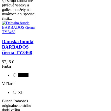
spestrujú kontrastné
plyšové vsadky a
golier, manžety na
rukávoch a v spodnej
časti...
Dámska bunda
BARBADOS
čierna TY3468
57,15 €
Farba
Čierna
Veľkosť
XL
Bunda Ramones
originálneho strihu
dodá vašim