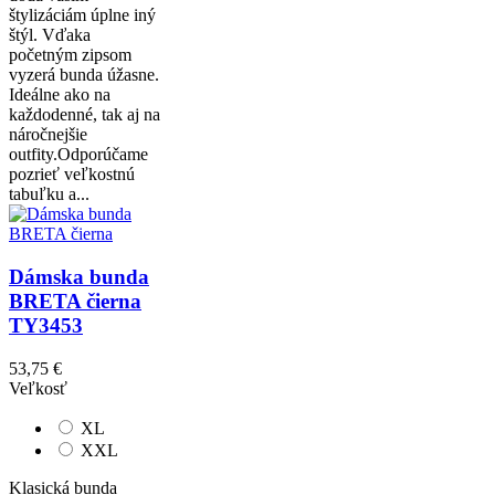
štylizáciám úplne iný
štýl. Vďaka
početným zipsom
vyzerá bunda úžasne.
Ideálne ako na
každodenné, tak aj na
náročnejšie
outfity.Odporúčame
pozrieť veľkostnú
tabuľku a...
Dámska bunda
BRETA čierna
TY3453
53,75 €
Veľkosť
XL
XXL
Klasická bunda