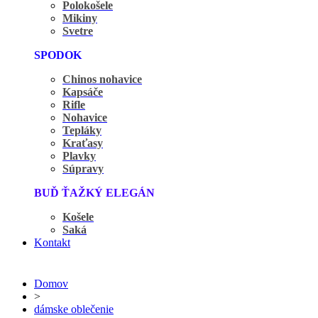
Polokošele
Mikiny
Svetre
SPODOK
Chinos nohavice
Kapsáče
Rifle
Nohavice
Tepláky
Kraťasy
Plavky
Súpravy
BUĎ ŤAŽKÝ ELEGÁN
Košele
Saká
Kontakt
Domov
>
dámske oblečenie