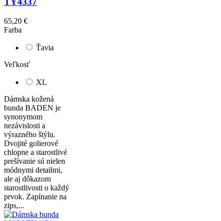
TY4337
65,20 €
Farba
Ťavia
Veľkosť
XL
Dámska kožená
bunda BADEN je
synonymom
nezávislosti a
výrazného štýlu.
Dvojité golierové
chlopne a starostlivé
prešívanie sú nielen
módnymi detailmi,
ale aj dôkazom
starostlivosti o každý
prvok. Zapínanie na
zips,...