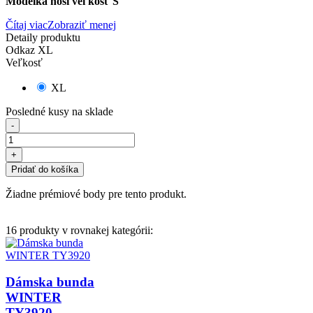
Modelka nosí veľkosť S
Čítaj viac
Zobraziť menej
Detaily produktu
Odkaz
XL
Veľkosť
XL
Posledné kusy na sklade
-
+
Pridať do košíka
Žiadne prémiové body pre tento produkt.
16 produkty v rovnakej kategórii:
Dámska bunda
WINTER
TY3920