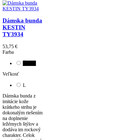
Dámska bunda
KESTIN
TY3934
53,75 €
Farba
Čierna
Veľkosť
L
Dámska bunda z
imitácie kože
krátkeho strihu je
dokonalým riešením
na doplnenie
ležérnych štýlov a
dodáva im rockový
charakter. Celok