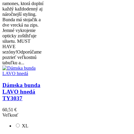
ramones, ktorá doplní
každý každodenný aj
náročnejší styling.
Bunda má stojačik a
dve vrecká na zips.
Jemné vykrojenie
opticky zoštíhľuje
siluetu. MUST
HAVE
sezóny!Odporúčame
pozrieť veľkostnú
tabuľku a...
Dámska bunda
LAVO hnedá
TY3037
60,51 €
Veľkosť
XL