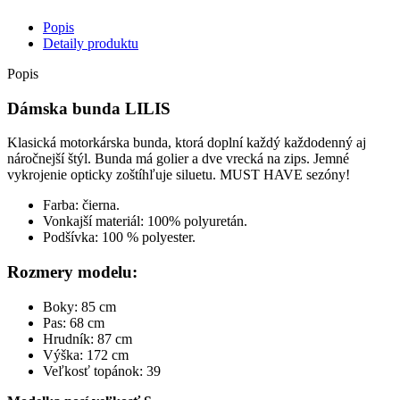
Popis
Detaily produktu
Popis
Dámska bunda LILIS
Klasická motorkárska bunda, ktorá doplní každý každodenný aj
náročnejší štýl. Bunda má golier a dve vrecká na zips. Jemné
vykrojenie opticky zoštíhľuje siluetu. MUST HAVE sezóny!
Farba: čierna.
Vonkajší materiál: 100% polyuretán.
Podšívka: 100 % polyester.
Rozmery modelu:
Boky: 85 cm
Pas: 68 cm
Hrudník: 87 cm
Výška: 172 cm
Veľkosť topánok: 39