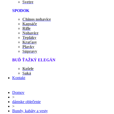
Svetre
SPODOK
Chinos nohavice
Kapsáče
Rifle
Nohavice
Tepláky
Kraťasy
Plavky
Súpravy
BUĎ ŤAŽKÝ ELEGÁN
Košele
Saká
Kontakt
Domov
>
dámske oblečenie
>
Bundy, kabáty a vesty