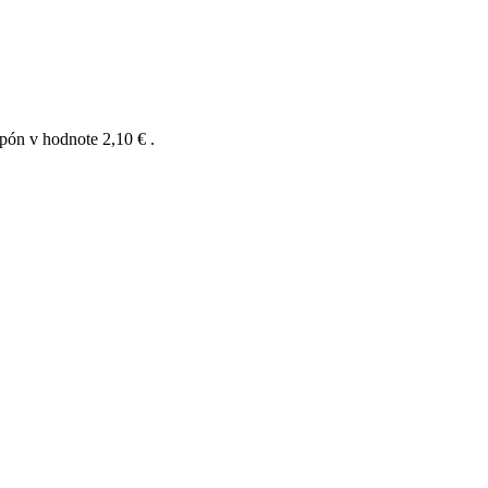
upón v hodnote
2,10 €
.