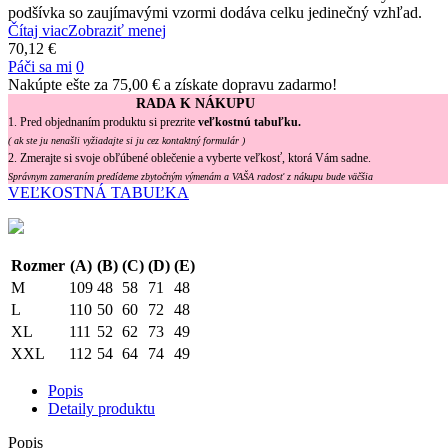
podšívka so zaujímavými vzormi dodáva celku jedinečný vzhľad.
Čítaj viac
Zobraziť menej
70,12 €
Páči sa mi
0
Nakúpte ešte za
75,00 €
a získate dopravu zadarmo!
RADA K NÁKUPU
1. Pred objednaním produktu si prezrite
veľkostnú tabuľku.
( ak ste ju nenašli vyžiadajte si ju cez kontaktný formulár )
2. Zmerajte si svoje obľúbené oblečenie a vyberte veľkosť, ktorá Vám sadne.
Správnym zameraním predídeme zbytočným výmenám a VAŠA radosť z nákupu bude väčšia
VEĽKOSTNÁ TABUĽKA
Rozmer
(A)
(B)
(C)
(D)
(E)
M
109
48
58
71
48
L
110
50
60
72
48
XL
111
52
62
73
49
XXL
112
54
64
74
49
Popis
Detaily produktu
Popis