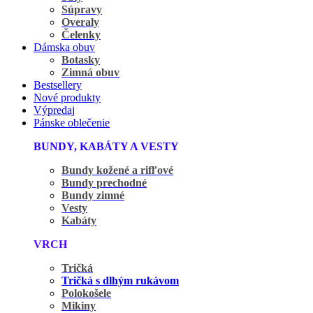
Súpravy
Overaly
Čelenky
Dámska obuv
Botasky
Zimná obuv
Bestsellery
Nové produkty
Výpredaj
Pánske oblečenie
BUNDY, KABÁTY A VESTY
Bundy kožené a rifľové
Bundy prechodné
Bundy zimné
Vesty
Kabáty
VRCH
Tričká
Tričká s dlhým rukávom
Polokošele
Mikiny