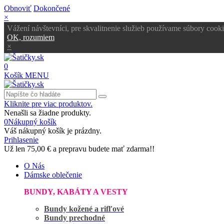
Obnoviť
Dokončené
×
Vážení návštevníci, pre skvalitnenie služieb používame súbory cooki
OK, rozumiem
×
0
Košík
MENU
Kliknite pre viac produktov.
Nenašli sa žiadne produkty.
0
Nákupný košík
Váš nákupný košík je prázdny.
Prihlasenie
Už len
75,00 €
a prepravu budete mať zdarma!!
O Nás
Dámske oblečenie
BUNDY, KABÁTY A VESTY
Bundy kožené a rifľové
Bundy prechodné