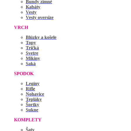
Bundy zimné
Kabáty
Vesty
Vesty oversize
VRCH
Blúzky a košele
Topy
Tričká
Svetre
Mikiny
Saká
SPODOK
Legíny
Rifle
Nohavice
Tepláky
Šortky
Sukne
KOMPLETY
Šaty