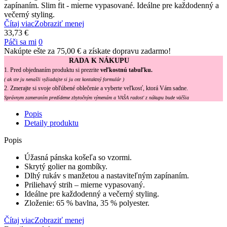
zapínaním. Slim fit - mierne vypasované. Ideálne pre každodenný a
večerný styling.
Čítaj viac
Zobraziť menej
33,73 €
Páči sa mi
0
Nakúpte ešte za
75,00 €
a získate dopravu zadarmo!
RADA K NÁKUPU
1. Pred objednaním produktu si prezrite
veľkostnú tabuľku.
( ak ste ju nenašli vyžiadajte si ju cez kontaktný formulár )
2. Zmerajte si svoje obľúbené oblečenie a vyberte veľkosť, ktorá Vám sadne.
Správnym zameraním predídeme zbytočným výmenám a VAŠA radosť z nákupu bude väčšia
Popis
Detaily produktu
Popis
Úžasná pánska košeľa so vzormi.
Skrytý golier na gombíky.
Dlhý rukáv s manžetou a nastaviteľným zapínaním.
Priliehavý strih – mierne vypasovaný.
Ideálne pre každodenný a večerný styling.
Zloženie: 65 % bavlna, 35 % polyester.
Čítaj viac
Zobraziť menej