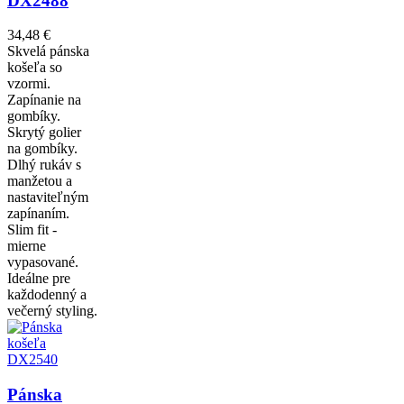
DX2488
34,48 €
Skvelá pánska
košeľa so
vzormi.
Zapínanie na
gombíky.
Skrytý golier
na gombíky.
Dlhý rukáv s
manžetou a
nastaviteľným
zapínaním.
Slim fit -
mierne
vypasované.
Ideálne pre
každodenný a
večerný styling.
Pánska