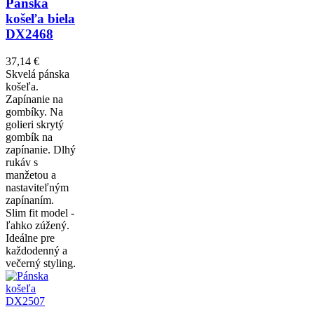
Pánska
košeľa biela
DX2468
37,14 €
Skvelá pánska
košeľa.
Zapínanie na
gombíky. Na
golieri skrytý
gombík na
zapínanie. Dlhý
rukáv s
manžetou a
nastaviteľným
zapínaním.
Slim fit model -
ľahko zúžený.
Ideálne pre
každodenný a
večerný styling.