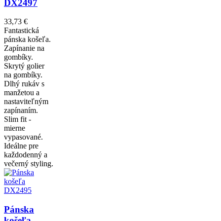
DX2497
33,73 €
Fantastická
pánska košeľa.
Zapínanie na
gombíky.
Skrytý golier
na gombíky.
Dlhý rukáv s
manžetou a
nastaviteľným
zapínaním.
Slim fit -
mierne
vypasované.
Ideálne pre
každodenný a
večerný styling.
Pánska
košeľa