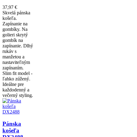
37,97 €
Skvelá pánska
košeľa.
Zapínanie na
gombíky. Na
golieri skrytý
gombík na
zapínanie. Dlhý
rukáv s
manžetou a
nastaviteľným
zapínaním.
Slim fit model -
ľahko zúžený.
Ideálne pre
každodenný a
večerný styling.
Pánska
košeľa