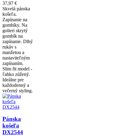
37,97 €
Skvelá pánska
košeľa.
Zapínanie na
gombíky. Na
golieri skrytý
gombík na
zapínanie. Dlhý
rukáv s
manžetou a
nastaviteľným
zapínaním.
Slim fit model -
ľahko zúžený.
Ideálne pre
každodenný a
večerný styling.
Pánska
košeľa
DX2544