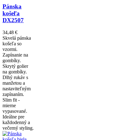
Pánska
košeľa
DX2507
34,48 €
Skvelá pánska
košeľa so
vzormi.
Zapínanie na
gombíky.
Skrytý golier
na gombíky.
Dlhý rukáv s
manžetou a
nastaviteľným
zapínaním.
Slim fit -
mierne
vypasované.
Ideálne pre
každodenný a
večerný styling.