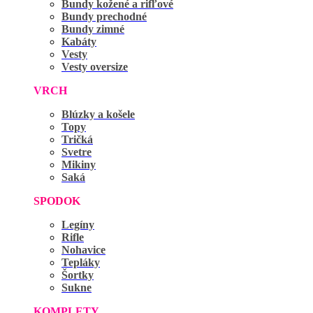
Bundy kožené a rifľové
Bundy prechodné
Bundy zimné
Kabáty
Vesty
Vesty oversize
VRCH
Blúzky a košele
Topy
Tričká
Svetre
Mikiny
Saká
SPODOK
Legíny
Rifle
Nohavice
Tepláky
Šortky
Sukne
KOMPLETY