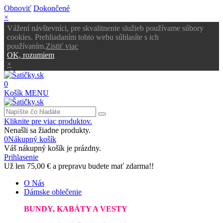
Obnoviť
Dokončené
×
Vážení návštevníci, pre skvalitnenie služieb používame súbory
cookies. Prehliadaním tohto webu súhlasíte s ich
používaním.
Zistiť viac
OK, rozumiem
×
0
Košík
MENU
Kliknite pre viac produktov.
Nenašli sa žiadne produkty.
0
Nákupný košík
Váš nákupný košík je prázdny.
Prihlasenie
Už len
75,00 €
a prepravu budete mať zdarma!!
O Nás
Dámske oblečenie
BUNDY, KABÁTY A VESTY