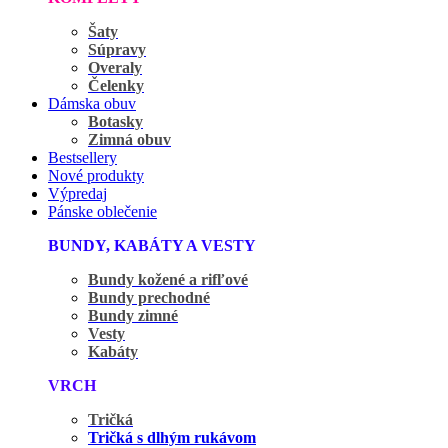
Šaty
Súpravy
Overaly
Čelenky
Dámska obuv
Botasky
Zimná obuv
Bestsellery
Nové produkty
Výpredaj
Pánske oblečenie
BUNDY, KABÁTY A VESTY
Bundy kožené a rifľové
Bundy prechodné
Bundy zimné
Vesty
Kabáty
VRCH
Tričká
Tričká s dlhým rukávom