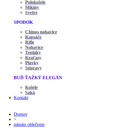
Polokošele
Mikiny
Svetre
SPODOK
Chinos nohavice
Kapsáče
Rifle
Nohavice
Tepláky
Kraťasy
Plavky
Súpravy
BUĎ ŤAŽKÝ ELEGÁN
Košele
Saká
Kontakt
Domov
>
pánske oblečenie