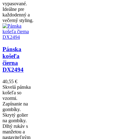
vypasované.
Ideálne pre
každodenný a
večerný styling.
Pánska
košeľa
čierna
DX2494
40,55 €
Skvelá pánska
košeľa so
vzormi.
Zapínanie na
gombíky.
Skrytý golier
na gombíky.
Dlhý rukáv s
manžetou a
nastaviteľným