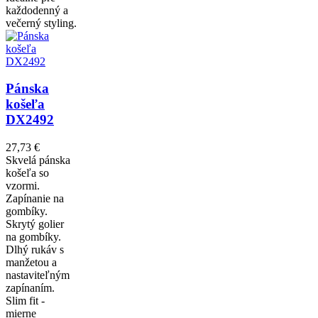
každodenný a
večerný styling.
Pánska
košeľa
DX2492
27,73 €
Skvelá pánska
košeľa so
vzormi.
Zapínanie na
gombíky.
Skrytý golier
na gombíky.
Dlhý rukáv s
manžetou a
nastaviteľným
zapínaním.
Slim fit -
mierne