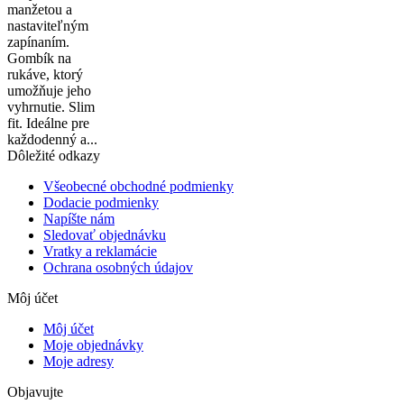
manžetou a
nastaviteľným
zapínaním.
Gombík na
rukáve, ktorý
umožňuje jeho
vyhrnutie. Slim
fit. Ideálne pre
každodenný a...
Dôležité odkazy
Všeobecné obchodné podmienky
Dodacie podmienky
Napíšte nám
Sledovať objednávku
Vratky a reklamácie
Ochrana osobných údajov
Môj účet
Môj účet
Moje objednávky
Moje adresy
Objavujte