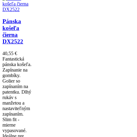
Pánska
košeľa
čierna
DX2522
40,55 €
Fantastická
pánska košeľa.
Zapínanie na
gombíky.
Golier so
zapínaním na
patentku. Dlhý
rukáv s
manžetou a
nastaviteľným
zapínaním.
Slim fit -
mierne
vypasované.
Ideálne pre