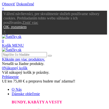
Obnoviť
Dokončené
×
Vážení návštevníci, pre skvalitnenie služieb používame súbory
cookies. Prehliadaním tohto webu súhlasíte s ich
používaním.
Zistiť viac
OK, rozumiem
×
0
Košík
MENU
Kliknite pre viac produktov.
Nenašli sa žiadne produkty.
0
Nákupný košík
Váš nákupný košík je prázdny.
Prihlasenie
Už len
75,00 €
a prepravu budete mať zdarma!!
O Nás
Dámske oblečenie
BUNDY, KABÁTY A VESTY