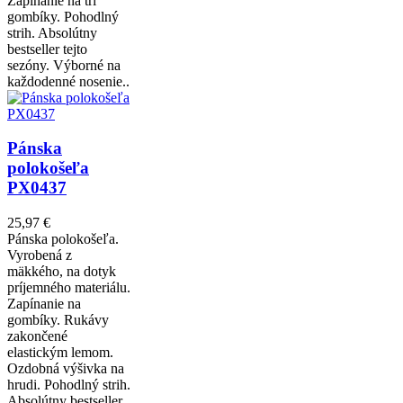
Zapínanie na tri
gombíky. Pohodlný
strih. Absolútny
bestseller tejto
sezóny. Výborné na
každodenné nosenie..
Pánska
polokošeľa
PX0437
25,97 €
Pánska polokošeľa.
Vyrobená z
mäkkého, na dotyk
príjemného materiálu.
Zapínanie na
gombíky. Rukávy
zakončené
elastickým lemom.
Ozdobná výšivka na
hrudi. Pohodlný strih.
Absolútny bestseller