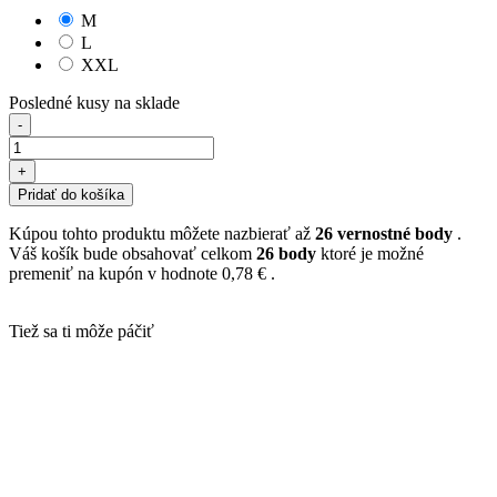
M
L
XXL
Posledné kusy na sklade
-
+
Pridať do košíka
Kúpou tohto produktu môžete nazbierať až
26
vernostné body
.
Váš košík bude obsahovať celkom
26
body
ktoré je možné
premeniť na kupón v hodnote
0,78 €
.
Tiež sa ti môže páčiť