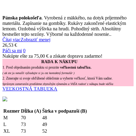
Pánska polokošeľa
. Vyrobená z mäkkého, na dotyk príjemného
materiálu. Zapínanie na gombíky. Rukávy zakončené elastickým
lemom. Ozdobná výšivka na hrudi. Pohodlný strih. Absolútny
bestseller tejto sezóny. Výborné na každodenné nosenie..
Čítaj viac
Zobraziť menej
26,53 €
Páči sa mi
0
Nakúpte ešte za
75,00 €
a získate dopravu zadarmo!
RADA K NÁKUPU
1. Pred objednaním produktu si prezrite
veľkostnú tabuľku.
( ak ste ju nenašli vyžiadajte si ju cez kontaktný formulár )
2. Zmerajte si svoje obľúbené oblečenie a vyberte veľkosť, ktorá Vám sadne.
Správnym zameraním predídeme zbytočným výmenám a VAŠA radosť z nákupu bude väčšia
VEĽKOSTNÁ TABUĽKA
Rozmer
Dĺžka (A)
Šírka v podpazuší (B)
M
70
48
L
73
49
XL
73
52