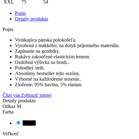
XXL
75
54
Popis
Detaily produktu
Popis
Vynikajúca pánska polokošeľa.
Vyrobená z mäkkého, na dotyk príjemného materiálu.
Zapínanie na gombíky.
Rukávy zakončené elastickým lemom.
Ozdobná výšivka na hrudi..
Pohodlný strih.
Absolútny bestseller tejto sezóny.
Výborné na každodenné nosenie..
Zloženie: 95% bavlna, 5% elastan.
Čítaj viac
Zobraziť menej
Detaily produktu
Odkaz
M
Farba
Čierna
Veľkosť