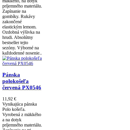
mäkkého, na dotyk
príjemného materiálu.
Zapínanie na
gombíky. Rukávy
zakončené
elastickým lemom.
Ozdobná výšivka na
hrudi. Absolútny
bestseller tejto
sezóny. Výborné na
každodenné nosenie..
Pánska
polokošeľa
červená PX0546
11,92 €
Vynikajúca pánska
Polo košeľa.
Vyrobená z mäkkého
a na dotyk
príjemného materiálu.