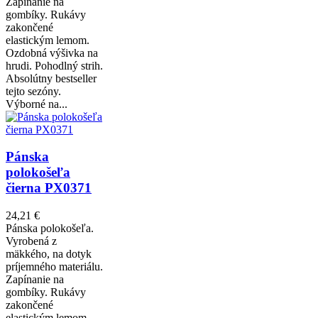
Zapínanie na
gombíky. Rukávy
zakončené
elastickým lemom.
Ozdobná výšivka na
hrudi. Pohodlný strih.
Absolútny bestseller
tejto sezóny.
Výborné na...
Pánska
polokošeľa
čierna PX0371
24,21 €
Pánska polokošeľa.
Vyrobená z
mäkkého, na dotyk
príjemného materiálu.
Zapínanie na
gombíky. Rukávy
zakončené
elastickým lemom.