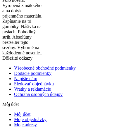
Polo košela.
Vyrobená z mäkkého
a na dotyk
príjemného materiálu.
Zapínanie na tri
gombíky. Nášivka na
prsiach. Pohodlný
strih. Absolútny
bestseller tejto
sezóny. Výborné na
každodenné nosenie..
Dôležité odkazy
Všeobecné obchodné podmienky
Dodacie podmienky
Napíšte nám
Sledovať objednávku
Vratky a reklamácie
Ochrana osobných údajov
Môj účet
Môj účet
Moje objednávky
Moje adresy