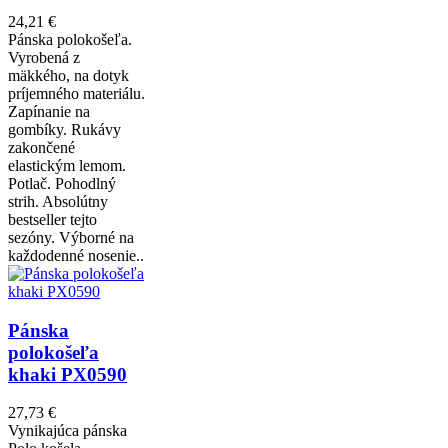
24,21 €
Pánska polokošeľa.
Vyrobená z
mäkkého, na dotyk
príjemného materiálu.
Zapínanie na
gombíky. Rukávy
zakončené
elastickým lemom.
Potlač. Pohodlný
strih. Absolútny
bestseller tejto
sezóny. Výborné na
každodenné nosenie..
Pánska
polokošeľa
khaki PX0590
27,73 €
Vynikajúca pánska