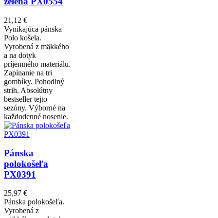
zelená PX0554
21,12 €
Vynikajúca pánska
Polo košela.
Vyrobená z mäkkého
a na dotyk
príjemného materiálu.
Zapínanie na tri
gombíky. Pohodlný
strih. Absolútny
bestseller tejto
sezóny. Výborné na
každodenné nosenie.
Pánska
polokošeľa
PX0391
25,97 €
Pánska polokošeľa.
Vyrobená z