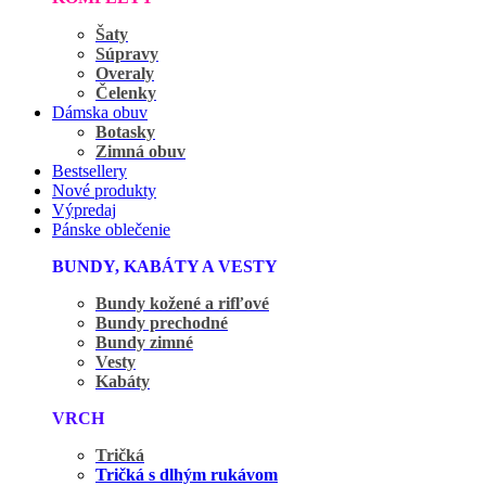
Šaty
Súpravy
Overaly
Čelenky
Dámska obuv
Botasky
Zimná obuv
Bestsellery
Nové produkty
Výpredaj
Pánske oblečenie
BUNDY, KABÁTY A VESTY
Bundy kožené a rifľové
Bundy prechodné
Bundy zimné
Vesty
Kabáty
VRCH
Tričká
Tričká s dlhým rukávom