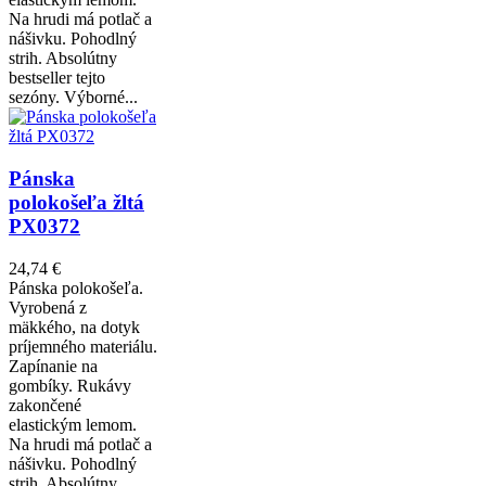
Na hrudi má potlač a
nášivku. Pohodlný
strih. Absolútny
bestseller tejto
sezóny. Výborné...
Pánska
polokošeľa žltá
PX0372
24,74 €
Pánska polokošeľa.
Vyrobená z
mäkkého, na dotyk
príjemného materiálu.
Zapínanie na
gombíky. Rukávy
zakončené
elastickým lemom.
Na hrudi má potlač a
nášivku. Pohodlný
strih. Absolútny