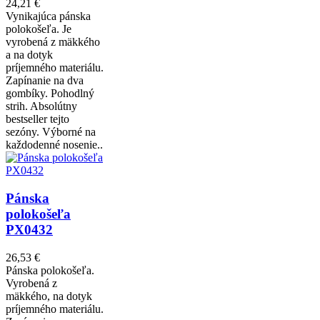
24,21 €
Vynikajúca pánska
polokošeľa. Je
vyrobená z mäkkého
a na dotyk
príjemného materiálu.
Zapínanie na dva
gombíky. Pohodlný
strih. Absolútny
bestseller tejto
sezóny. Výborné na
každodenné nosenie..
Pánska
polokošeľa
PX0432
26,53 €
Pánska polokošeľa.
Vyrobená z
mäkkého, na dotyk
príjemného materiálu.