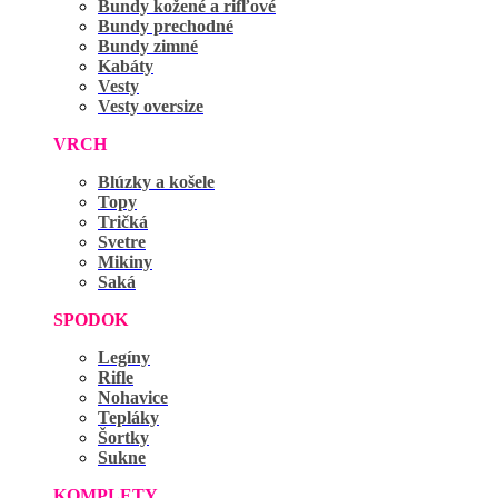
Bundy kožené a rifľové
Bundy prechodné
Bundy zimné
Kabáty
Vesty
Vesty oversize
VRCH
Blúzky a košele
Topy
Tričká
Svetre
Mikiny
Saká
SPODOK
Legíny
Rifle
Nohavice
Tepláky
Šortky
Sukne
KOMPLETY