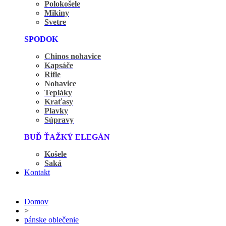
Polokošele
Mikiny
Svetre
SPODOK
Chinos nohavice
Kapsáče
Rifle
Nohavice
Tepláky
Kraťasy
Plavky
Súpravy
BUĎ ŤAŽKÝ ELEGÁN
Košele
Saká
Kontakt
Domov
>
pánske oblečenie