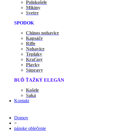
Polokošele
Mikiny
Svetre
SPODOK
Chinos nohavice
Kapsáče
Rifle
Nohavice
Tepláky
Kraťasy
Plavky
Súpravy
BUĎ ŤAŽKÝ ELEGÁN
Košele
Saká
Kontakt
Domov
>
pánske oblečenie