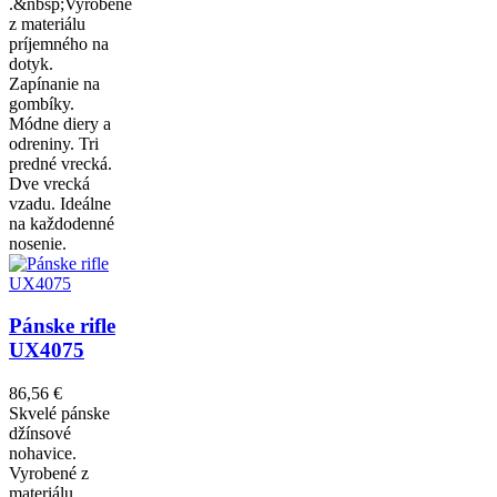
.&nbsp;Vyrobené
z materiálu
príjemného na
dotyk.
Zapínanie na
gombíky.
Módne diery a
odreniny. Tri
predné vrecká.
Dve vrecká
vzadu. Ideálne
na každodenné
nosenie.
Pánske rifle
UX4075
86,56 €
Skvelé pánske
džínsové
nohavice.
Vyrobené z
materiálu