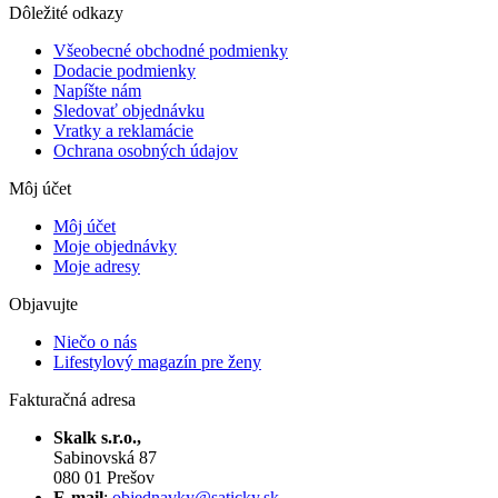
Dôležité odkazy
Všeobecné obchodné podmienky
Dodacie podmienky
Napíšte nám
Sledovať objednávku
Vratky a reklamácie
Ochrana osobných údajov
Môj účet
Môj účet
Moje objednávky
Moje adresy
Objavujte
Niečo o nás
Lifestylový magazín pre ženy
Fakturačná adresa
Skalk s.r.o.,
Sabinovská 87
080 01 Prešov
E-mail
:
objednavky@saticky.sk