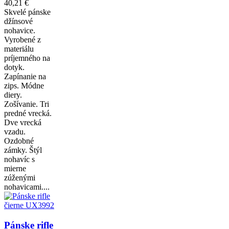
40,21 €
Skvelé pánske
džínsové
nohavice.
Vyrobené z
materiálu
príjemného na
dotyk.
Zapínanie na
zips. Módne
diery.
Zošívanie. Tri
predné vrecká.
Dve vrecká
vzadu.
Ozdobné
zámky. Štýl
nohavíc s
mierne
zúženými
nohavicami....
Pánske rifle