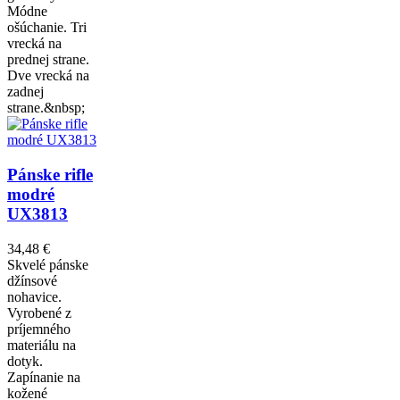
Módne
ošúchanie. Tri
vrecká na
prednej strane.
Dve vrecká na
zadnej
strane.&nbsp;
Pánske rifle
modré
UX3813
34,48 €
Skvelé pánske
džínsové
nohavice.
Vyrobené z
príjemného
materiálu na
dotyk.
Zapínanie na
kožené