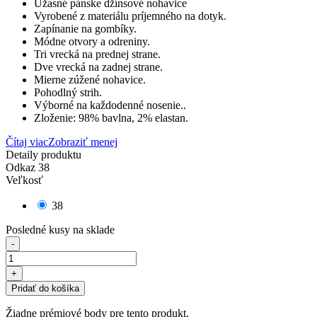
Úžasné pánske džínsové nohavice
Vyrobené z materiálu príjemného na dotyk.
Zapínanie na gombíky.
Módne otvory a odreniny.
Tri vrecká na prednej strane.
Dve vrecká na zadnej strane.
Mierne zúžené nohavice.
Pohodlný strih.
Výborné na každodenné nosenie..
Zloženie: 98% bavlna, 2% elastan.
Čítaj viac
Zobraziť menej
Detaily produktu
Odkaz
38
Veľkosť
38
Posledné kusy na sklade
-
+
Pridať do košíka
Žiadne prémiové body pre tento produkt.