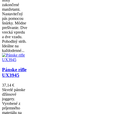
nohy
zakončené
manžetami.
Nastaviteľný
pás pomocou
šnúrky. Módne
prešívanie. Dve
vrecká vpredu
a dve vzadu.
Pohodlný strih.
Ideálne na
každodenné...
Pánske rifle
UX3945
37,14 €
Skvelé pánske
džínsové
joggery.
Vyrobené z
príjemného
materiálu na