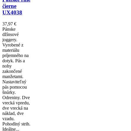
čierne
UX4038
37,97 €
Pánske
džínsové
joggery.
Vyrobené z
materiálu
príjemného na
dotyk. Pás a
nohy
zakončené
manžetami.
Nastaviteľný
pás pomocou
šnúrky.
Odreniny. Dve
vrecká vpredu,
dve vrecká na
náklad, dve
vzadu.
Pohodlný strih.
Ideálne...