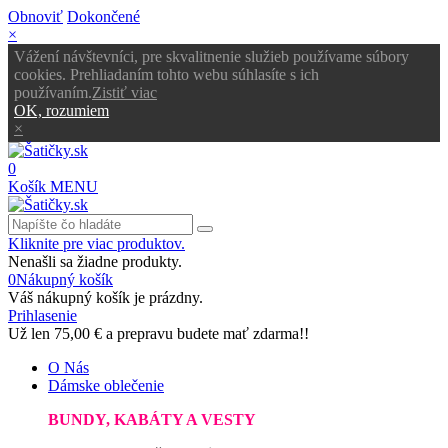
Obnoviť
Dokončené
×
Vážení návštevníci, pre skvalitnenie služieb používame súbory
cookies. Prehliadaním tohto webu súhlasíte s ich
používaním.
Zistiť viac
OK, rozumiem
×
0
Košík
MENU
Kliknite pre viac produktov.
Nenašli sa žiadne produkty.
0
Nákupný košík
Váš nákupný košík je prázdny.
Prihlasenie
Už len
75,00 €
a prepravu budete mať zdarma!!
O Nás
Dámske oblečenie
BUNDY, KABÁTY A VESTY