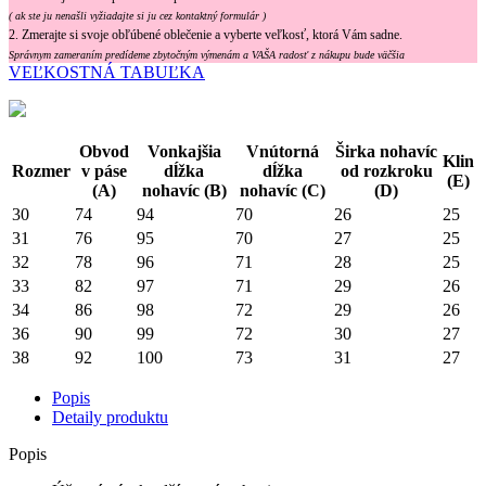
( ak ste ju nenašli vyžiadajte si ju cez kontaktný formulár )
2. Zmerajte si svoje obľúbené oblečenie a vyberte veľkosť, ktorá Vám sadne.
Správnym zameraním predídeme zbytočným výmenám a VAŠA radosť z nákupu bude väčšia
VEĽKOSTNÁ TABUĽKA
Obvod
Vonkajšia
Vnútorná
Širka nohavíc
Klin
Rozmer
v páse
dĺžka
dĺžka
od rozkroku
(E)
(A)
nohavíc (B)
nohavíc (C)
(D)
30
74
94
70
26
25
31
76
95
70
27
25
32
78
96
71
28
25
33
82
97
71
29
26
34
86
98
72
29
26
36
90
99
72
30
27
38
92
100
73
31
27
Popis
Detaily produktu
Popis