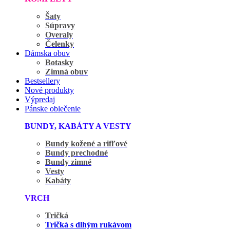
Šaty
Súpravy
Overaly
Čelenky
Dámska obuv
Botasky
Zimná obuv
Bestsellery
Nové produkty
Výpredaj
Pánske oblečenie
BUNDY, KABÁTY A VESTY
Bundy kožené a rifľové
Bundy prechodné
Bundy zimné
Vesty
Kabáty
VRCH
Tričká
Tričká s dlhým rukávom