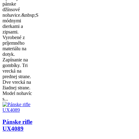
pánske
džínsové
nohavice.&nbsp;S
módnymi
dierkami a
zipsami.
Vyrobené z
príjemného
materiálu na
dotyk.
Zapínanie na
gombíky. Tri
vrecká na
prednej strane.
Dve vrecká na
žiadnej strane.
Model nohavíc
s...
Pánske rifle
UX4089