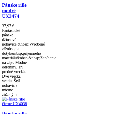
Pánske rifle
modré
UX3474
37,97 €
Fantastické
pánske
džínsové
nohavice.&nbsp;Vyrobené
z&nbsp;na
dotyk&nbsp;príjemného
materiálu&nbsp;&nbsp;Zapínanie
na zips. Módne
odreniny. Tri
predné vrecká.
Dve vrecká
vzadu. Štýl
nohavíc s
mierne
zúženými...
Pánske rifle