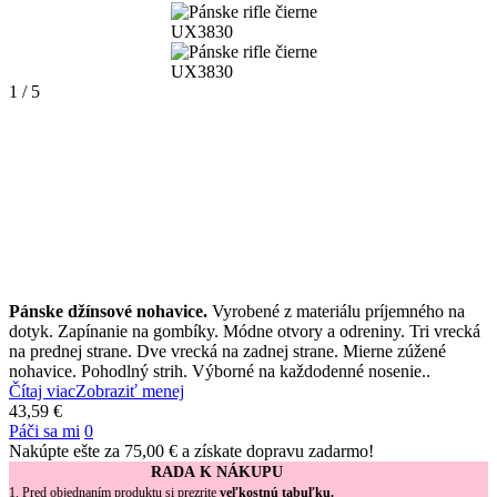
1 / 5
Pánske džínsové nohavice.
Vyrobené z materiálu príjemného na
dotyk. Zapínanie na gombíky. Módne otvory a odreniny. Tri vrecká
na prednej strane. Dve vrecká na zadnej strane. Mierne zúžené
nohavice. Pohodlný strih. Výborné na každodenné nosenie..
Čítaj viac
Zobraziť menej
43,59 €
Páči sa mi
0
Nakúpte ešte za
75,00 €
a získate dopravu zadarmo!
RADA K NÁKUPU
1. Pred objednaním produktu si prezrite
veľkostnú tabuľku.