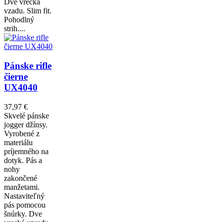
Dve vrecká
vzadu. Slim fit.
Pohodlný
strih....
Pánske rifle
čierne
UX4040
37,97 €
Skvelé pánske
jogger džínsy.
Vyrobené z
materiálu
príjemného na
dotyk. Pás a
nohy
zakončené
manžetami.
Nastaviteľný
pás pomocou
šnúrky. Dve