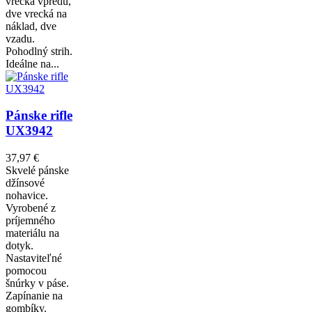
vrecká vpredu,
dve vrecká na
náklad, dve
vzadu.
Pohodlný strih.
Ideálne na...
Pánske rifle
UX3942
37,97 €
Skvelé pánske
džínsové
nohavice.
Vyrobené z
príjemného
materiálu na
dotyk.
Nastaviteľné
pomocou
šnúrky v páse.
Zapínanie na
gombíky.