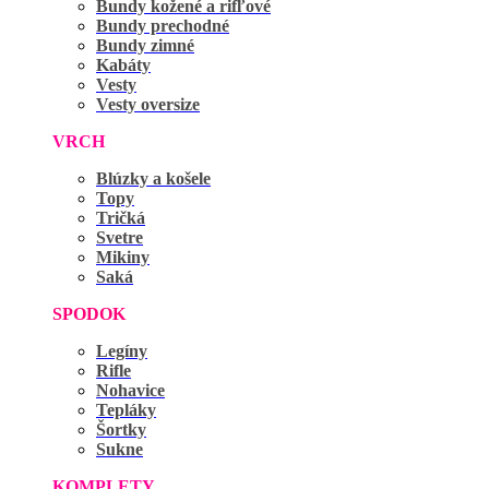
Bundy kožené a rifľové
Bundy prechodné
Bundy zimné
Kabáty
Vesty
Vesty oversize
VRCH
Blúzky a košele
Topy
Tričká
Svetre
Mikiny
Saká
SPODOK
Legíny
Rifle
Nohavice
Tepláky
Šortky
Sukne
KOMPLETY