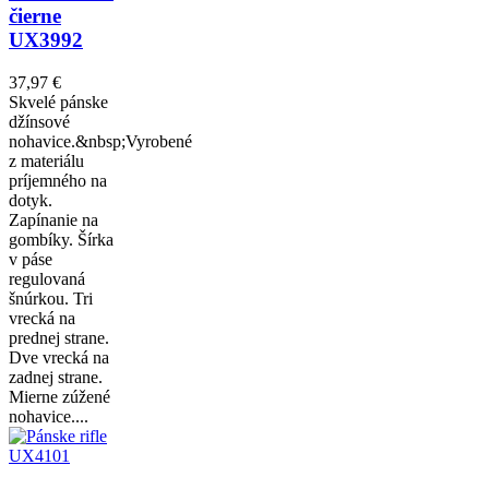
čierne
UX3992
37,97 €
Skvelé pánske
džínsové
nohavice.&nbsp;Vyrobené
z materiálu
príjemného na
dotyk.
Zapínanie na
gombíky. Šírka
v páse
regulovaná
šnúrkou. Tri
vrecká na
prednej strane.
Dve vrecká na
zadnej strane.
Mierne zúžené
nohavice....