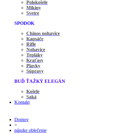
Polokošele
Mikiny
Svetre
SPODOK
Chinos nohavice
Kapsáče
Rifle
Nohavice
Tepláky
Kraťasy
Plavky
Súpravy
BUĎ ŤAŽKÝ ELEGÁN
Košele
Saká
Kontakt
Domov
>
pánske oblečenie