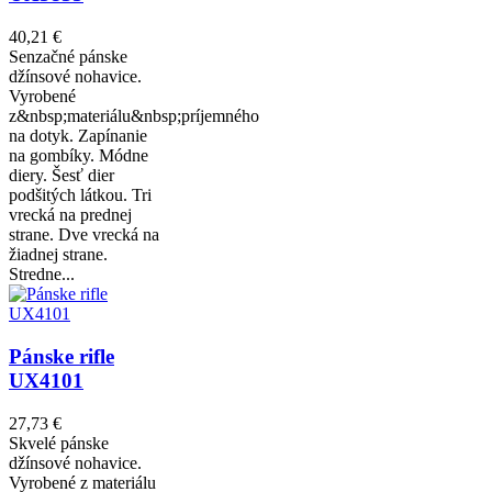
40,21 €
Senzačné pánske
džínsové nohavice.
Vyrobené
z&nbsp;materiálu&nbsp;príjemného
na dotyk. Zapínanie
na gombíky. Módne
diery. Šesť dier
podšitých látkou. Tri
vrecká na prednej
strane. Dve vrecká na
žiadnej strane.
Stredne...
Pánske rifle
UX4101
27,73 €
Skvelé pánske
džínsové nohavice.
Vyrobené z materiálu