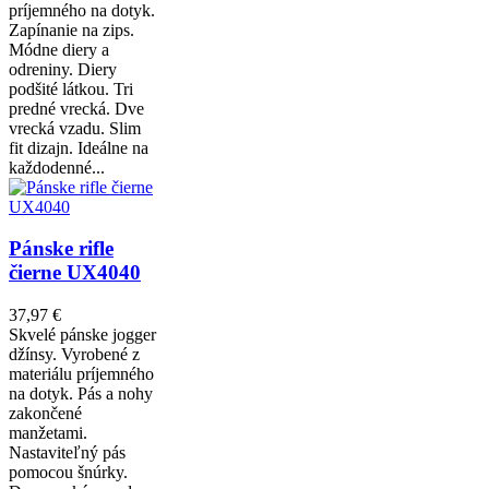
príjemného na dotyk.
Zapínanie na zips.
Módne diery a
odreniny. Diery
podšité látkou. Tri
predné vrecká. Dve
vrecká vzadu. Slim
fit dizajn. Ideálne na
každodenné...
Pánske rifle
čierne UX4040
37,97 €
Skvelé pánske jogger
džínsy. Vyrobené z
materiálu príjemného
na dotyk. Pás a nohy
zakončené
manžetami.
Nastaviteľný pás
pomocou šnúrky.