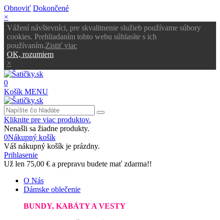
Obnoviť
Dokončené
×
Vážení návštevníci, pre skvalitnenie služieb používame súbory
cookies. Prehliadaním tohto webu súhlasíte s ich
používaním.
Zistiť viac
OK, rozumiem
×
0
Košík
MENU
Kliknite pre viac produktov.
Nenašli sa žiadne produkty.
0
Nákupný košík
Váš nákupný košík je prázdny.
Prihlasenie
Už len
75,00 €
a prepravu budete mať zdarma!!
O Nás
Dámske oblečenie
BUNDY, KABÁTY A VESTY