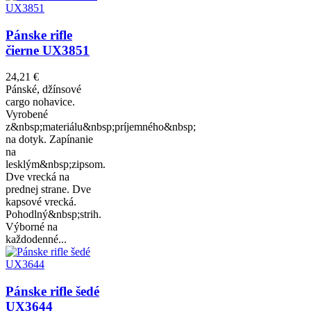
Pánske rifle
čierne UX3851
24,21 €
Pánské, džínsové
cargo nohavice.
Vyrobené
z&nbsp;materiálu&nbsp;príjemného&nbsp;
na dotyk. Zapínanie
na
lesklým&nbsp;zipsom.
Dve vrecká na
prednej strane. Dve
kapsové vrecká.
Pohodlný&nbsp;strih.
Výborné na
každodenné...
Pánske rifle šedé
UX3644