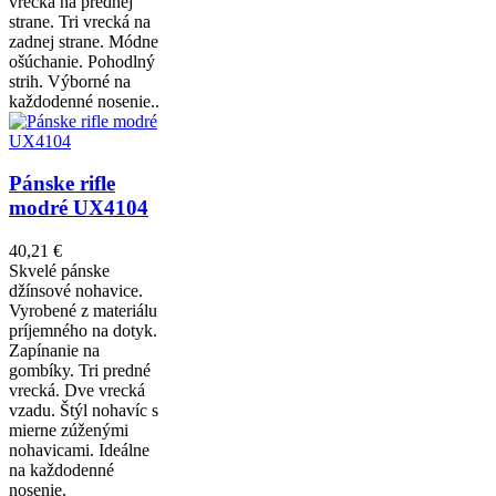
vrecká na prednej
strane. Tri vrecká na
zadnej strane. Módne
ošúchanie. Pohodlný
strih. Výborné na
každodenné nosenie..
Pánske rifle
modré UX4104
40,21 €
Skvelé pánske
džínsové nohavice.
Vyrobené z materiálu
príjemného na dotyk.
Zapínanie na
gombíky. Tri predné
vrecká. Dve vrecká
vzadu. Štýl nohavíc s
mierne zúženými
nohavicami. Ideálne
na každodenné
nosenie.