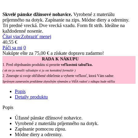
Skvelé pánske džínsové nohavice.
Vyrobené z materiálu
príjemného na dotyk. Zapínanie na zips. Módne diery a odreniny.
Tri predné vrecká. Dve vrecká vzadu. Form fit strih. Ideálne na
každodenné nosenie.
Čítaj viac
Zobraziť menej
40,55 €
Páči sa mi
0
Nakúpte ešte za
75,00 €
a získate dopravu zadarmo!
RADA K NÁKUPU
1. Pred objednaním produktu si prezrite
veľkostnú tabuľku.
( ak ste ju nenašli vyžiadajte si ju cez kontaktný formulár )
2. Zmerajte si svoje obľúbené oblečenie a vyberte veľkosť, ktorá Vám sadne.
Správnym zameraním predídeme zbytočným výmenám a VAŠA radosť z nákupu bude väčšia
Popis
Detaily produktu
Popis
Úžasné pánske džínsové nohavice.
Vyrobené z materiálu príjemného na dotyk.
Zapínanie pomocou zipsu.
Módne diery a odreniny.