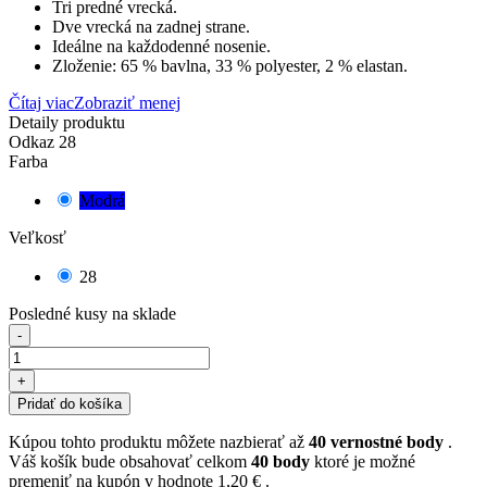
Tri predné vrecká.
Dve vrecká na zadnej strane.
Ideálne na každodenné nosenie.
Zloženie: 65 % bavlna, 33 % polyester, 2 % elastan.
Čítaj viac
Zobraziť menej
Detaily produktu
Odkaz
28
Farba
Modrá
Veľkosť
28
Posledné kusy na sklade
-
+
Pridať do košíka
Kúpou tohto produktu môžete nazbierať až
40
vernostné body
.
Váš košík bude obsahovať celkom
40
body
ktoré je možné
premeniť na kupón v hodnote
1,20 €
.