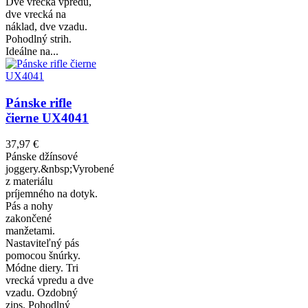
Dve vrecká vpredu,
dve vrecká na
náklad, dve vzadu.
Pohodlný strih.
Ideálne na...
Pánske rifle
čierne UX4041
37,97 €
Pánske džínsové
joggery.&nbsp;Vyrobené
z materiálu
príjemného na dotyk.
Pás a nohy
zakončené
manžetami.
Nastaviteľný pás
pomocou šnúrky.
Módne diery. Tri
vrecká vpredu a dve
vzadu. Ozdobný
zips. Pohodlný