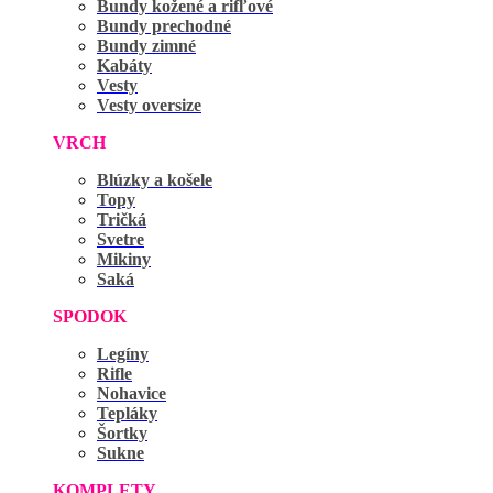
Bundy kožené a rifľové
Bundy prechodné
Bundy zimné
Kabáty
Vesty
Vesty oversize
VRCH
Blúzky a košele
Topy
Tričká
Svetre
Mikiny
Saká
SPODOK
Legíny
Rifle
Nohavice
Tepláky
Šortky
Sukne
KOMPLETY