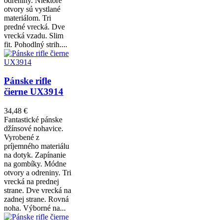
odreniny. Niektoré
otvory sú vystlané
materiálom. Tri
predné vrecká. Dve
vrecká vzadu. Slim
fit. Pohodlný strih....
Pánske rifle
čierne UX3914
34,48 €
Fantastické pánske
džínsové nohavice.
Vyrobené z
príjemného materiálu
na dotyk. Zapínanie
na gombíky. Módne
otvory a odreniny. Tri
vrecká na prednej
strane. Dve vrecká na
zadnej strane. Rovná
noha. Výborné na...