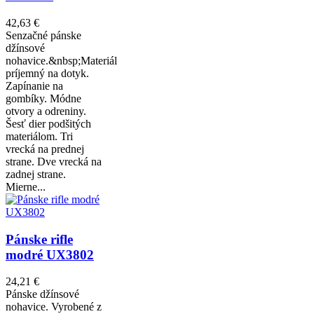
42,63 €
Senzačné pánske
džínsové
nohavice.&nbsp;Materiál
príjemný na dotyk.
Zapínanie na
gombíky. Módne
otvory a odreniny.
Šesť dier podšitých
materiálom. Tri
vrecká na prednej
strane. Dve vrecká na
zadnej strane.
Mierne...
Pánske rifle
modré UX3802
24,21 €
Pánske džínsové
nohavice. Vyrobené z