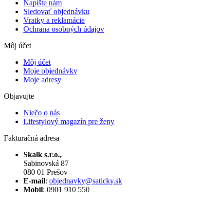
Napíšte nám
Sledovať objednávku
Vratky a reklamácie
Ochrana osobných údajov
Môj účet
Môj účet
Moje objednávky
Moje adresy
Objavujte
Niečo o nás
Lifestylový magazín pre ženy
Fakturačná adresa
Skalk s.r.o.,
Sabinovská 87
080 01 Prešov
E-mail
:
objednavky@saticky.sk
Mobil
: 0901 910 550