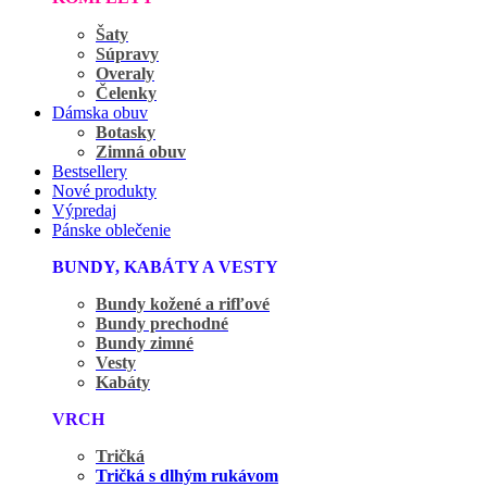
Šaty
Súpravy
Overaly
Čelenky
Dámska obuv
Botasky
Zimná obuv
Bestsellery
Nové produkty
Výpredaj
Pánske oblečenie
BUNDY, KABÁTY A VESTY
Bundy kožené a rifľové
Bundy prechodné
Bundy zimné
Vesty
Kabáty
VRCH
Tričká
Tričká s dlhým rukávom