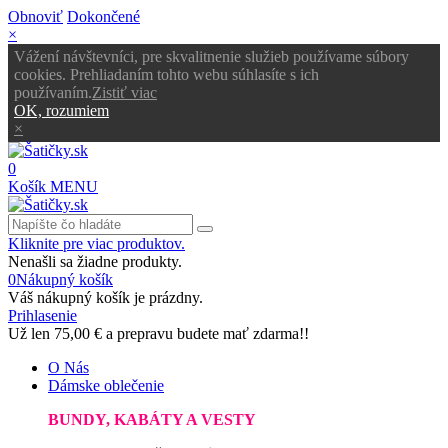
Obnoviť
Dokončené
×
Vážení návštevníci, pre skvalitnenie služieb používame súbory
cookies. Prehliadaním tohto webu súhlasíte s ich
používaním.
Zistiť viac
OK, rozumiem
×
0
Košík
MENU
Kliknite pre viac produktov.
Nenašli sa žiadne produkty.
0
Nákupný košík
Váš nákupný košík je prázdny.
Prihlasenie
Už len
75,00 €
a prepravu budete mať zdarma!!
O Nás
Dámske oblečenie
BUNDY, KABÁTY A VESTY