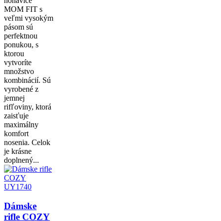
nohavice
MOM FIT s
veľmi vysokým
pásom sú
perfektnou
ponukou, s
ktorou
vytvoríte
množstvo
kombinácií. Sú
vyrobené z
jemnej
rifľoviny, ktorá
zaisťuje
maximálny
komfort
nosenia. Celok
je krásne
doplnený...
Dámske
rifle COZY