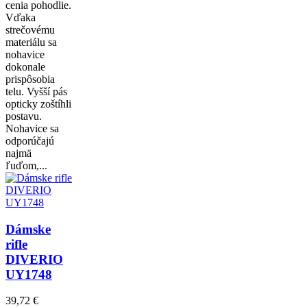
cenia pohodlie.
Vďaka
strečovému
materiálu sa
nohavice
dokonale
prispôsobia
telu. Vyšší pás
opticky zoštíhli
postavu.
Nohavice sa
odporúčajú
najmä
ľuďom,...
Dámske
rifle
DIVERIO
UY1748
39,72 €