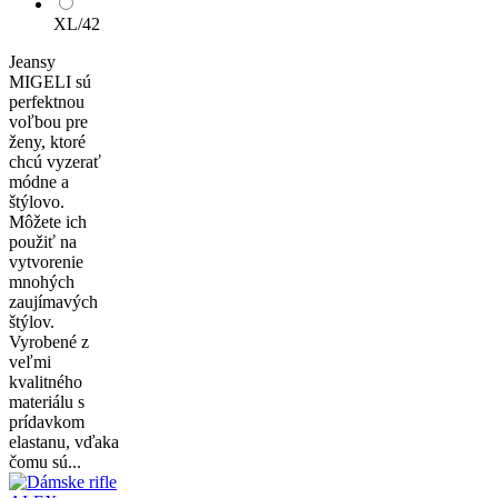
XL/42
Jeansy
MIGELI sú
perfektnou
voľbou pre
ženy, ktoré
chcú vyzerať
módne a
štýlovo.
Môžete ich
použiť na
vytvorenie
mnohých
zaujímavých
štýlov.
Vyrobené z
veľmi
kvalitného
materiálu s
prídavkom
elastanu, vďaka
čomu sú...