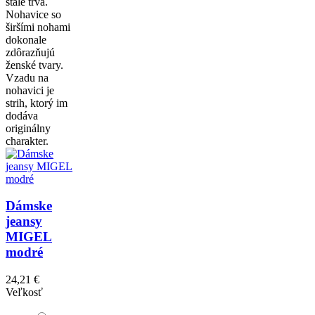
stále trvá.
Nohavice so
širšími nohami
dokonale
zdôrazňujú
ženské tvary.
Vzadu na
nohavici je
strih, ktorý im
dodáva
originálny
charakter.
Dámske
jeansy
MIGEL
modré
24,21 €
Veľkosť