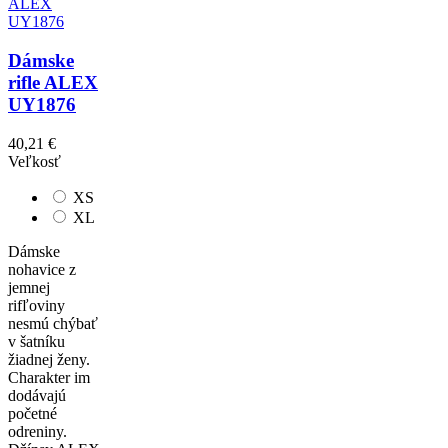
Dámske
rifle ALEX
UY1876
40,21 €
Veľkosť
XS
XL
Dámske
nohavice z
jemnej
rifľoviny
nesmú chýbať
v šatníku
žiadnej ženy.
Charakter im
dodávajú
početné
odreniny.