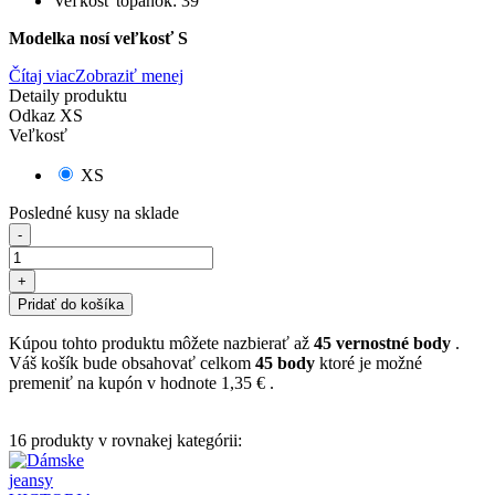
Veľkosť topánok: 39
Modelka nosí veľkosť S
Čítaj viac
Zobraziť menej
Detaily produktu
Odkaz
XS
Veľkosť
XS
Posledné kusy na sklade
-
+
Pridať do košíka
Kúpou tohto produktu môžete nazbierať až
45
vernostné body
.
Váš košík bude obsahovať celkom
45
body
ktoré je možné
premeniť na kupón v hodnote
1,35 €
.
16 produkty v rovnakej kategórii: