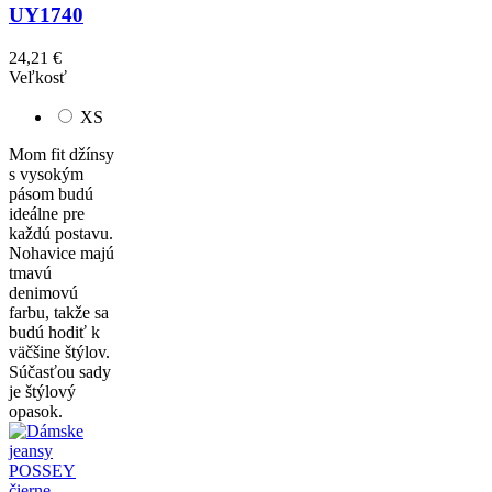
UY1740
24,21 €
Veľkosť
XS
Mom fit džínsy
s vysokým
pásom budú
ideálne pre
každú postavu.
Nohavice majú
tmavú
denimovú
farbu, takže sa
budú hodiť k
väčšine štýlov.
Súčasťou sady
je štýlový
opasok.