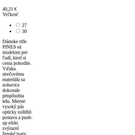
40,21 €
Veľkosť
27
30
Dámske rifle
PINES sú
modelom pre
ľudí, ktorí si
cenia pohodlie.
Vďaka
strečovému
materiálu sa
nohavice
dokonale
prispôsobia
telu. Mierne
vysoký pás
opticky zoštíhli
postavu a push-
up efekt
zvýrazní
ženské tvary.