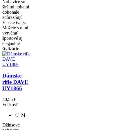
Nohavice so
širšími nohami
dokonale
zdôrazňujú
ženské tvary.
Môžete s nimi
vytvárať
športové aj
elegantné
štylizácie.
Dámske
rifle DAVE
UY1866
40,55 €
Veľkosť
M
Džínsové