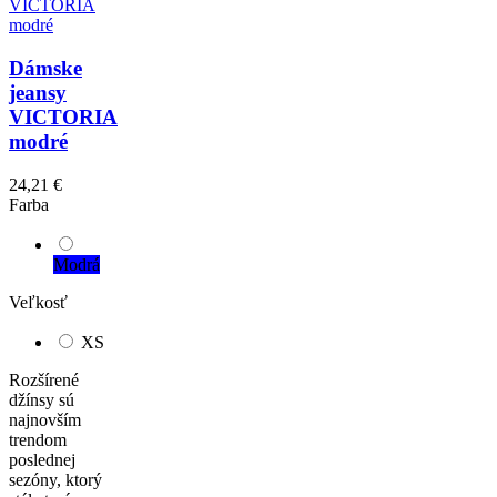
Dámske
jeansy
VICTORIA
modré
24,21 €
Farba
Modrá
Veľkosť
XS
Rozšírené
džínsy sú
najnovším
trendom
poslednej
sezóny, ktorý