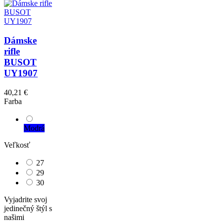
Dámske
rifle
BUSOT
UY1907
40,21 €
Farba
Modrá
Veľkosť
27
29
30
Vyjadrite svoj
jedinečný štýl s
našimi