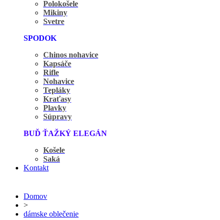
Polokošele
Mikiny
Svetre
SPODOK
Chinos nohavice
Kapsáče
Rifle
Nohavice
Tepláky
Kraťasy
Plavky
Súpravy
BUĎ ŤAŽKÝ ELEGÁN
Košele
Saká
Kontakt
Domov
>
dámske oblečenie