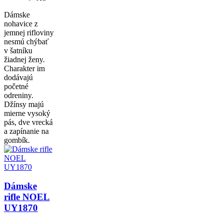
Dámske
nohavice z
jemnej rifloviny
nesmú chýbať
v šatníku
žiadnej ženy.
Charakter im
dodávajú
početné
odreniny.
Džínsy majú
mierne vysoký
pás, dve vrecká
a zapínanie na
gombík.
Dámske
rifle NOEL
UY1870