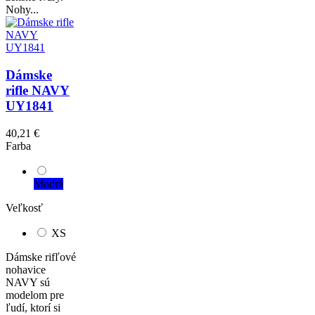
Nohy...
Dámske
rifle NAVY
UY1841
40,21 €
Farba
Modrá
Veľkosť
XS
Dámske rifľové
nohavice
NAVY sú
modelom pre
ľudí, ktorí si