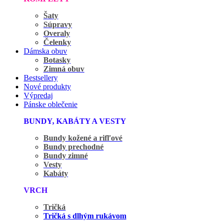
Šaty
Súpravy
Overaly
Čelenky
Dámska obuv
Botasky
Zimná obuv
Bestsellery
Nové produkty
Výpredaj
Pánske oblečenie
BUNDY, KABÁTY A VESTY
Bundy kožené a rifľové
Bundy prechodné
Bundy zimné
Vesty
Kabáty
VRCH
Tričká
Tričká s dlhým rukávom