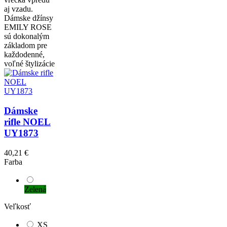
aj vzadu.
Dámske džínsy
EMILY ROSE
sú dokonalým
základom pre
každodenné,
voľné štylizácie
Dámske
rifle NOEL
UY1873
40,21 €
Farba
Zelená
Veľkosť
XS