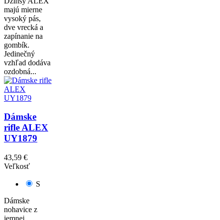
Džínsy ALEX
majú mierne
vysoký pás,
dve vrecká a
zapínanie na
gombík.
Jedinečný
vzhľad dodáva
ozdobná...
Dámske
rifle ALEX
UY1879
43,59 €
Veľkosť
S
Dámske
nohavice z
jemnej