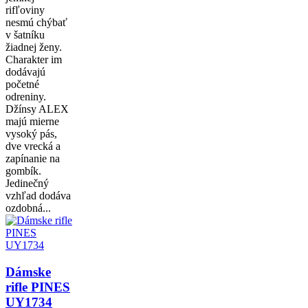
rifľoviny
nesmú chýbať
v šatníku
žiadnej ženy.
Charakter im
dodávajú
početné
odreniny.
Džínsy ALEX
majú mierne
vysoký pás,
dve vrecká a
zapínanie na
gombík.
Jedinečný
vzhľad dodáva
ozdobná...
Dámske
rifle PINES
UY1734