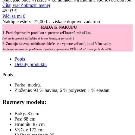
Čítaj viac
Zobraziť menej
45,93 €
Páči sa mi
0
Nakúpte ešte za
75,00 €
a získate dopravu zadarmo!
RADA K NÁKUPU
1. Pred objednaním produktu si prezrite
veľkostnú tabuľku.
( ak ste ju nenašli vyžiadajte si ju cez kontaktný formulár )
2. Zmerajte si svoje obľúbené oblečenie a vyberte veľkosť, ktorá Vám sadne.
Správnym zameraním predídeme zbytočným výmenám a VAŠA radosť z nákupu bude väčšia
Popis
Detaily produktu
Popis
Farba: modrá.
Zloženie: 93 % bavlna, 6 % polyester, 1 % elastan.
Rozmery modelu:
Boky: 85 cm
Pas: 68 cm
Hrudník: 87 cm
Výška: 172 cm