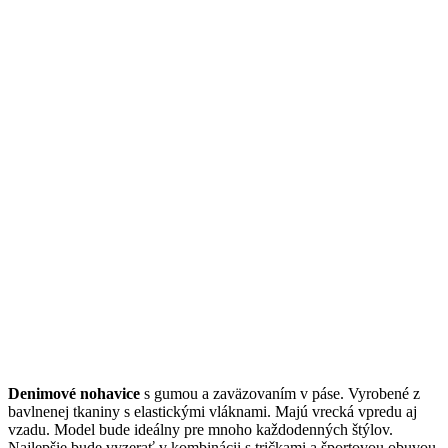
Denimové nohavice
s gumou a zaväzovaním v páse. Vyrobené z
bavlnenej tkaniny s elastickými vláknami. Majú vrecká vpredu aj
vzadu. Model bude ideálny pre mnoho každodenných štýlov.
Najlepšie bude vyzerať v kombinácii s tričkami a športovou obuvou.