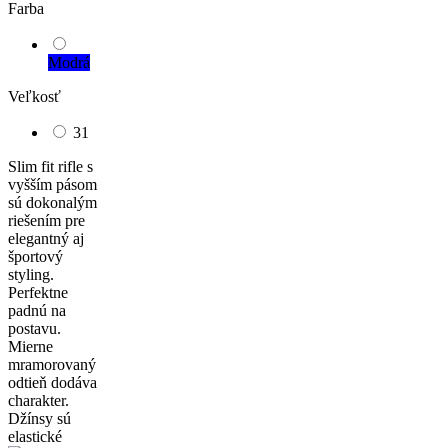
Farba
Modrá
Veľkosť
31
Slim fit rifle s
vyšším pásom
sú dokonalým
riešením pre
elegantný aj
športový
styling.
Perfektne
padnú na
postavu.
Mierne
mramorovaný
odtieň dodáva
charakter.
Džínsy sú
elastické