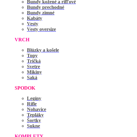
Bundy kožené a rifľové
Bundy prechodné
Bundy zimné
Kabáty
Vesty
Vesty oversize
VRCH
Blúzky a košele
Topy
Tričká
Svetre
Mikiny
Saká
SPODOK
Legíny
Rifle
Nohavice
Tepláky
Šortky
Sukne
KOMPLETY