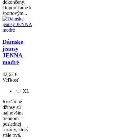
dokončený.
Odporúčame k
športovým...
Dámske
jeansy
JENNA
modré
42,63 €
Veľkosť
XL
Rozšírené
džínsy sú
najnovším
trendom
poslednej
sezóny, ktorý
stále trvá.