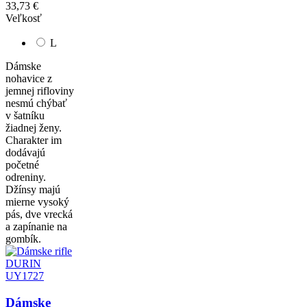
33,73 €
Veľkosť
L
Dámske
nohavice z
jemnej rifloviny
nesmú chýbať
v šatníku
žiadnej ženy.
Charakter im
dodávajú
početné
odreniny.
Džínsy majú
mierne vysoký
pás, dve vrecká
a zapínanie na
gombík.
Dámske