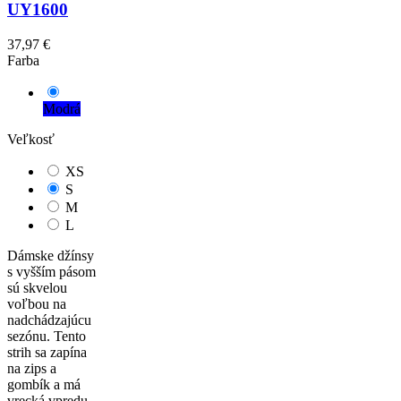
UY1600
37,97 €
Farba
Modrá
Veľkosť
XS
S
M
L
Dámske džínsy
s vyšším pásom
sú skvelou
voľbou na
nadchádzajúcu
sezónu. Tento
strih sa zapína
na zips a
gombík a má
vrecká vpredu