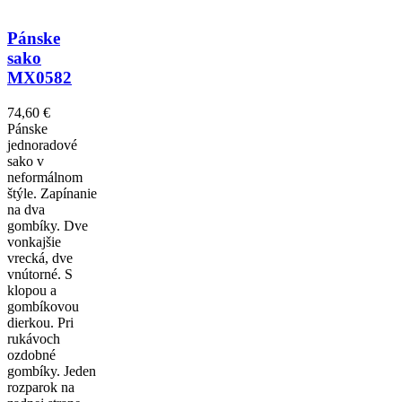
Pánske
sako
MX0582
74,60 €
Pánske
jednoradové
sako v
neformálnom
štýle. Zapínanie
na dva
gombíky. Dve
vonkajšie
vrecká, dve
vnútorné. S
klopou a
gombíkovou
dierkou. Pri
rukávoch
ozdobné
gombíky. Jeden
rozparok na