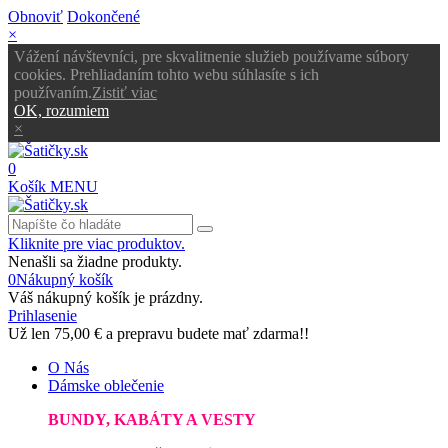
Obnoviť
Dokončené
×
Vážení návštevníci, pre skvalitnenie služieb používame súbory
cookies. Prehliadaním tohto webu súhlasíte s ich
používaním.
Zistiť viac
OK, rozumiem
×
0
Košík
MENU
Kliknite pre viac produktov.
Nenašli sa žiadne produkty.
0
Nákupný košík
Váš nákupný košík je prázdny.
Prihlasenie
Už len
75,00 €
a prepravu budete mať zdarma!!
O Nás
Dámske oblečenie
BUNDY, KABÁTY A VESTY