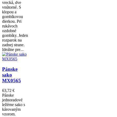
vrecká, dve
vnútorné. S
klopou a
gombíkovou
dierkou. Pri
rukávoch
ozdobné
gombíky. Jeden
rozparok na
zadnej strane.
Ideálne pre...
Pánske
sako
MX0565
63,72 €
Pánske
jednoradové
ležérne sako s
károvaným
vzorom.