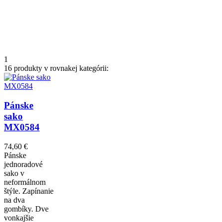
1
16 produkty v rovnakej kategórii:
Pánske
sako
MX0584
74,60 €
Pánske
jednoradové
sako v
neformálnom
štýle. Zapínanie
na dva
gombíky. Dve
vonkajšie