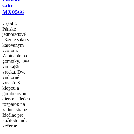
sako
MX0566
75,04 €
Pánske
jednoradové
ležérne sako s
károvaným
vzorom.
Zapínanie na
gombíky. Dve
vonkajšie
vrecká. Dve
vnútorné
vrecká. S
klopou a
gombíkovou
dierkou. Jeden
rozparok na
zadnej strane.
Ideálne pre
každodenné a
večerné...