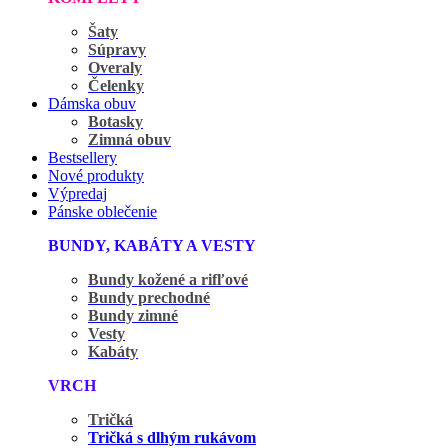
Šaty
Súpravy
Overaly
Čelenky
Dámska obuv
Botasky
Zimná obuv
Bestsellery
Nové produkty
Výpredaj
Pánske oblečenie
BUNDY, KABÁTY A VESTY
Bundy kožené a rifľové
Bundy prechodné
Bundy zimné
Vesty
Kabáty
VRCH
Tričká
Tričká s dlhým rukávom