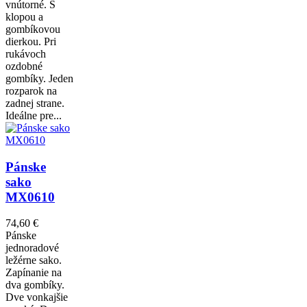
vnútorné. S
klopou a
gombíkovou
dierkou. Pri
rukávoch
ozdobné
gombíky. Jeden
rozparok na
zadnej strane.
Ideálne pre...
Pánske
sako
MX0610
74,60 €
Pánske
jednoradové
ležérne sako.
Zapínanie na
dva gombíky.
Dve vonkajšie