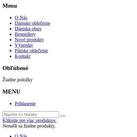
Menu
O Nás
Dámske oblečenie
Dámska obuv
Bestsellery
Nové produkty
Výpredaj
Pánske oblečenie
Kontakt
Obľúbené
Žiadne položky
MENU
Prihlasenie
Kliknite pre viac produktov.
Nenašli sa žiadne produkty.
O Nás