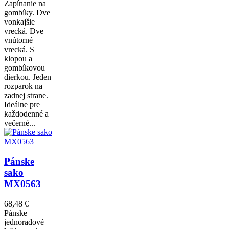
Zapínanie na
gombíky. Dve
vonkajšie
vrecká. Dve
vnútorné
vrecká. S
klopou a
gombíkovou
dierkou. Jeden
rozparok na
zadnej strane.
Ideálne pre
každodenné a
večerné...
Pánske
sako
MX0563
68,48 €
Pánske
jednoradové