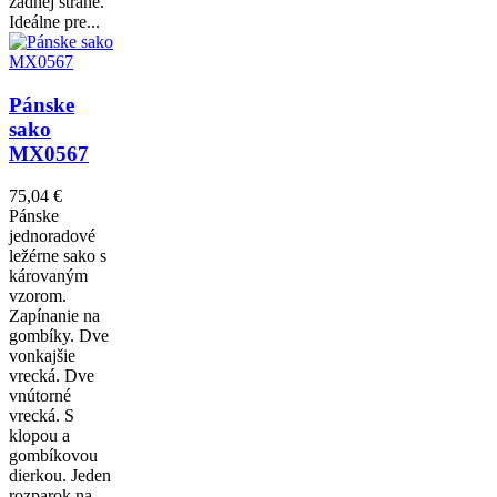
zadnej strane.
Ideálne pre...
Pánske
sako
MX0567
75,04 €
Pánske
jednoradové
ležérne sako s
károvaným
vzorom.
Zapínanie na
gombíky. Dve
vonkajšie
vrecká. Dve
vnútorné
vrecká. S
klopou a
gombíkovou
dierkou. Jeden
rozparok na