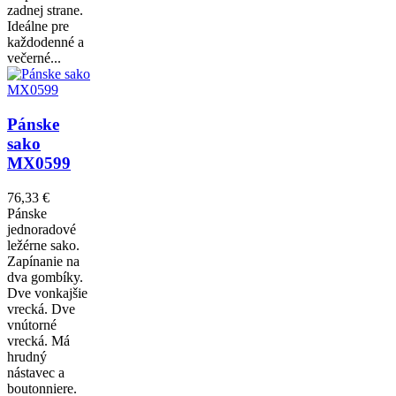
zadnej strane.
Ideálne pre
každodenné a
večerné...
Pánske
sako
MX0599
76,33 €
Pánske
jednoradové
ležérne sako.
Zapínanie na
dva gombíky.
Dve vonkajšie
vrecká. Dve
vnútorné
vrecká. Má
hrudný
nástavec a
boutonniere.