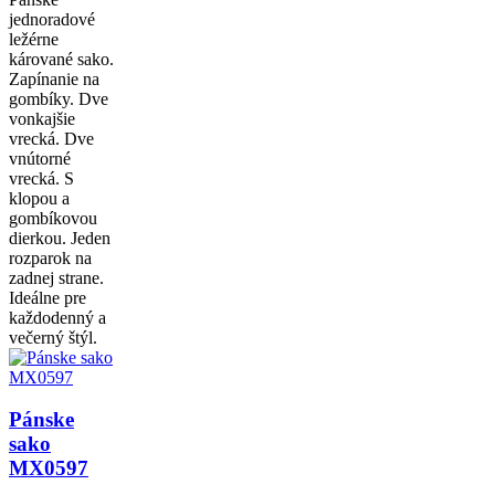
jednoradové
ležérne
kárované sako.
Zapínanie na
gombíky. Dve
vonkajšie
vrecká. Dve
vnútorné
vrecká. S
klopou a
gombíkovou
dierkou. Jeden
rozparok na
zadnej strane.
Ideálne pre
každodenný a
večerný štýl.
Pánske
sako
MX0597