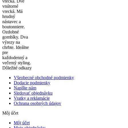
vrecká. Dve
vnútorné
vrecká. Má
hrudný
nástavec a
boutonniere.
Ozdobné
gombíky. Dva
výrezy na
chrbte. Ideálne
pre
každodenný a
večerný styling.
Dôležité odkazy
Všeobecné obchodné podmienky
Dodacie podmienky
Napíšte nám
Sledovať objednávku
Vratky a reklamácie
Ochrana osobných údajov
Môj účet
Môj účet
Moje objednávky