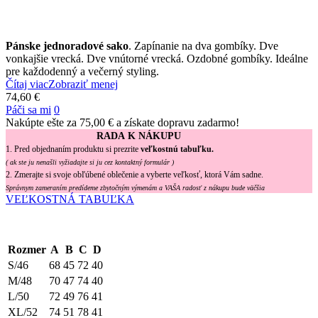
Pánske jednoradové sako
. Zapínanie na dva gombíky. Dve
vonkajšie vrecká. Dve vnútorné vrecká. Ozdobné gombíky. Ideálne
pre každodenný a večerný styling.
Čítaj viac
Zobraziť menej
74,60 €
Páči sa mi
0
Nakúpte ešte za
75,00 €
a získate dopravu zadarmo!
RADA K NÁKUPU
1. Pred objednaním produktu si prezrite
veľkostnú tabuľku.
( ak ste ju nenašli vyžiadajte si ju cez kontaktný formulár )
2. Zmerajte si svoje obľúbené oblečenie a vyberte veľkosť, ktorá Vám sadne.
Správnym zameraním predídeme zbytočným výmenám a VAŠA radosť z nákupu bude väčšia
VEĽKOSTNÁ TABUĽKA
Rozmer
A
B
C
D
S/46
68
45
72
40
M/48
70
47
74
40
L/50
72
49
76
41
XL/52
74
51
78
41