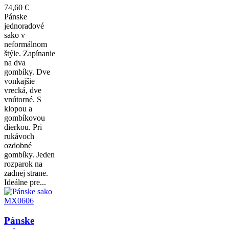
74,60 €
Pánske
jednoradové
sako v
neformálnom
štýle. Zapínanie
na dva
gombíky. Dve
vonkajšie
vrecká, dve
vnútorné. S
klopou a
gombíkovou
dierkou. Pri
rukávoch
ozdobné
gombíky. Jeden
rozparok na
zadnej strane.
Ideálne pre...
Pánske