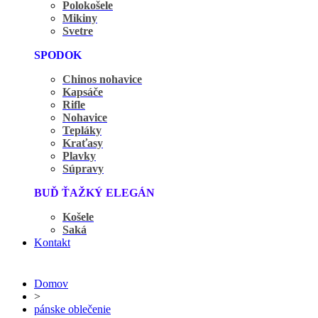
Polokošele
Mikiny
Svetre
SPODOK
Chinos nohavice
Kapsáče
Rifle
Nohavice
Tepláky
Kraťasy
Plavky
Súpravy
BUĎ ŤAŽKÝ ELEGÁN
Košele
Saká
Kontakt
Domov
>
pánske oblečenie