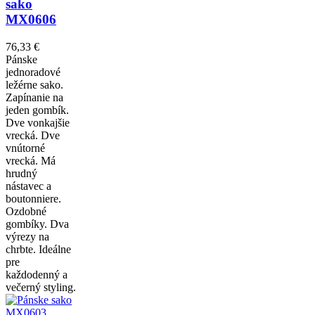
sako
MX0606
76,33 €
Pánske
jednoradové
ležérne sako.
Zapínanie na
jeden gombík.
Dve vonkajšie
vrecká. Dve
vnútorné
vrecká. Má
hrudný
nástavec a
boutonniere.
Ozdobné
gombíky. Dva
výrezy na
chrbte. Ideálne
pre
každodenný a
večerný styling.