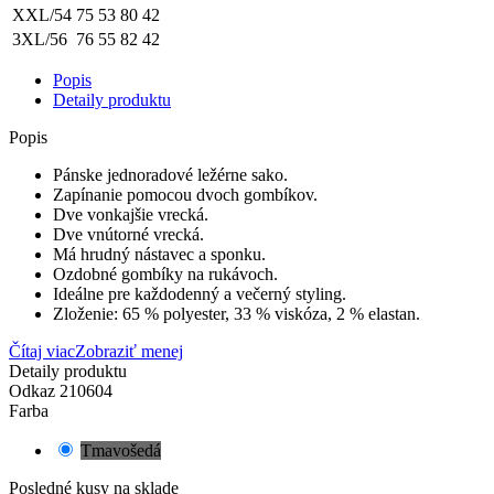
XXL/54
75
53
80
42
3XL/56
76
55
82
42
Popis
Detaily produktu
Popis
Pánske jednoradové ležérne sako.
Zapínanie pomocou dvoch gombíkov.
Dve vonkajšie vrecká.
Dve vnútorné vrecká.
Má hrudný nástavec a sponku.
Ozdobné gombíky na rukávoch.
Ideálne pre každodenný a večerný styling.
Zloženie: 65 % polyester, 33 % viskóza, 2 % elastan.
Čítaj viac
Zobraziť menej
Detaily produktu
Odkaz
210604
Farba
Tmavošedá
Posledné kusy na sklade