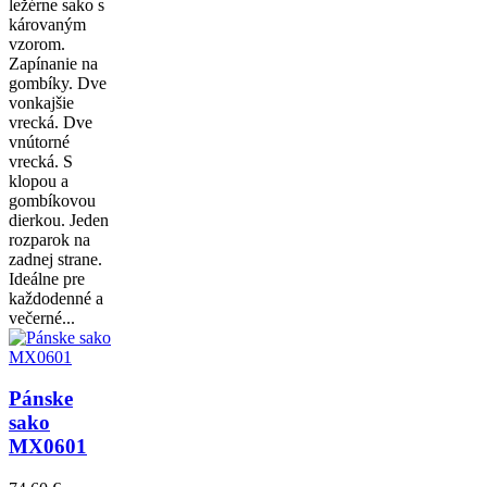
ležérne sako s
károvaným
vzorom.
Zapínanie na
gombíky. Dve
vonkajšie
vrecká. Dve
vnútorné
vrecká. S
klopou a
gombíkovou
dierkou. Jeden
rozparok na
zadnej strane.
Ideálne pre
každodenné a
večerné...
Pánske
sako
MX0601