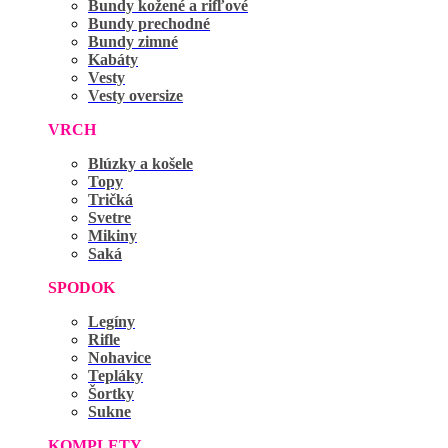
Bundy kožené a rifľové
Bundy prechodné
Bundy zimné
Kabáty
Vesty
Vesty oversize
VRCH
Blúzky a košele
Topy
Tričká
Svetre
Mikiny
Saká
SPODOK
Legíny
Rifle
Nohavice
Tepláky
Šortky
Sukne
KOMPLETY