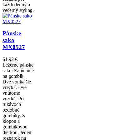
každodenný a
večerný styling.
Pánske
sako
MX0527
61,92 €
Ležérne pánske
sako. Zapínanie
na gombík.
Dve vonkajšie
vrecká. Dve
vnútorné
vrecká. Pri
rukávoch
ozdobné
gombíky. S
klopou a
gombíkovou
dierkou. Jeden
rozparok na