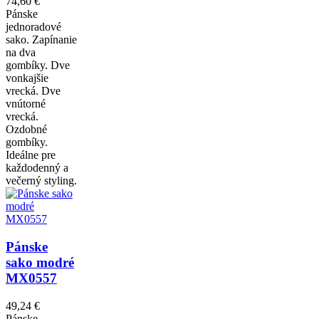
74,60 €
Pánske
jednoradové
sako. Zapínanie
na dva
gombíky. Dve
vonkajšie
vrecká. Dve
vnútorné
vrecká.
Ozdobné
gombíky.
Ideálne pre
každodenný a
večerný styling.
Pánske
sako modré
MX0557
49,24 €
Pánske