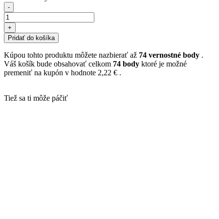
-
+
Pridať do košíka
Kúpou tohto produktu môžete nazbierať až
74
vernostné body
.
Váš košík bude obsahovať celkom
74
body
ktoré je možné
premeniť na kupón v hodnote
2,22 €
.
Tiež sa ti môže páčiť