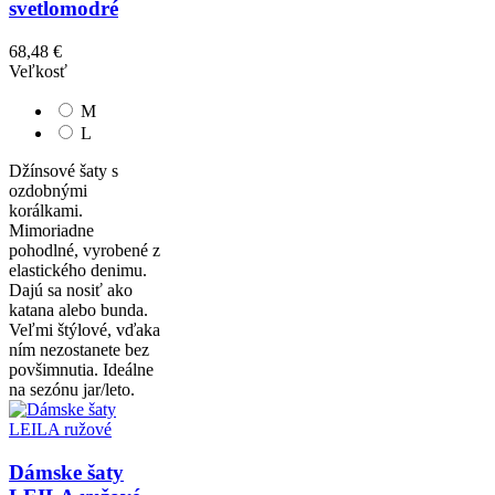
svetlomodré
68,48 €
Veľkosť
M
L
Džínsové šaty s
ozdobnými
korálkami.
Mimoriadne
pohodlné, vyrobené z
elastického denimu.
Dajú sa nosiť ako
katana alebo bunda.
Veľmi štýlové, vďaka
ním nezostanete bez
povšimnutia. Ideálne
na sezónu jar/leto.
Dámske šaty