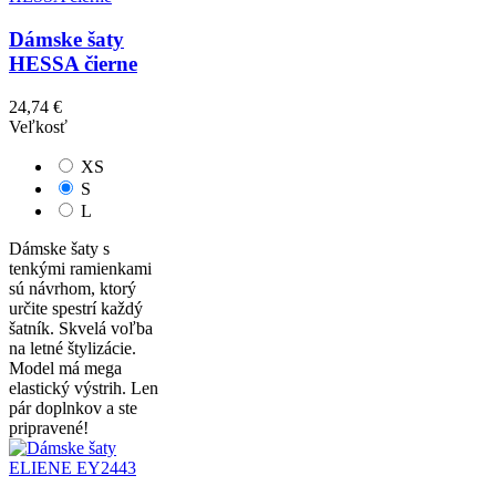
Dámske šaty
HESSA čierne
24,74 €
Veľkosť
XS
S
L
Dámske šaty s
tenkými ramienkami
sú návrhom, ktorý
určite spestrí každý
šatník. Skvelá voľba
na letné štylizácie.
Model má mega
elastický výstrih. Len
pár doplnkov a ste
pripravené!