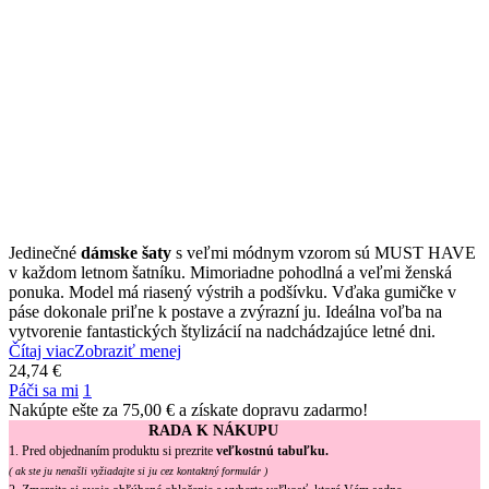
Jedinečné
dámske šaty
s veľmi módnym vzorom sú MUST HAVE
v každom letnom šatníku. Mimoriadne pohodlná a veľmi ženská
ponuka. Model má riasený výstrih a podšívku. Vďaka gumičke v
páse dokonale priľne k postave a zvýrazní ju. Ideálna voľba na
vytvorenie fantastických štylizácií na nadchádzajúce letné dni.
Čítaj viac
Zobraziť menej
24,74 €
Páči sa mi
1
Nakúpte ešte za
75,00 €
a získate dopravu zadarmo!
RADA K NÁKUPU
1. Pred objednaním produktu si prezrite
veľkostnú tabuľku.
( ak ste ju nenašli vyžiadajte si ju cez kontaktný formulár )