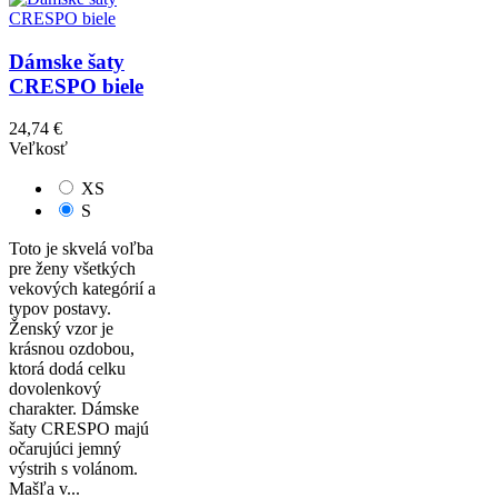
Dámske šaty
CRESPO biele
24,74 €
Veľkosť
XS
S
Toto je skvelá voľba
pre ženy všetkých
vekových kategórií a
typov postavy.
Ženský vzor je
krásnou ozdobou,
ktorá dodá celku
dovolenkový
charakter. Dámske
šaty CRESPO majú
očarujúci jemný
výstrih s volánom.
Mašľa v...