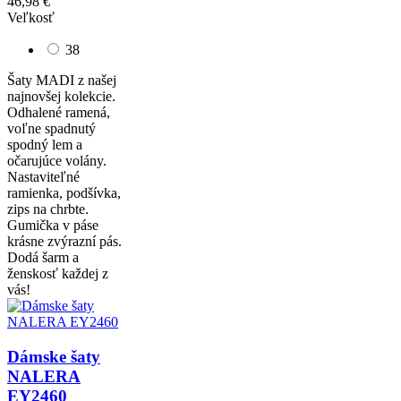
46,98 €
Veľkosť
38
Šaty MADI z našej
najnovšej kolekcie.
Odhalené ramená,
voľne spadnutý
spodný lem a
očarujúce volány.
Nastaviteľné
ramienka, podšívka,
zips na chrbte.
Gumička v páse
krásne zvýrazní pás.
Dodá šarm a
ženskosť každej z
vás!
Dámske šaty
NALERA
EY2460