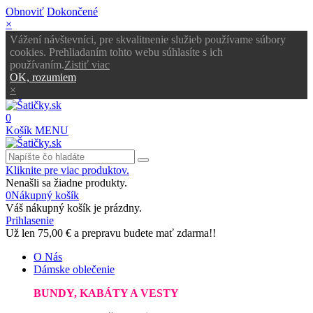
Obnoviť
Dokončené
×
Vážení návštevníci, pre skvalitnenie služieb používame súbory
cookies. Prehliadaním tohto webu súhlasíte s ich
používaním.
Zistiť viac
OK, rozumiem
×
0
Košík
MENU
Kliknite pre viac produktov.
Nenašli sa žiadne produkty.
0
Nákupný košík
Váš nákupný košík je prázdny.
Prihlasenie
Už len
75,00 €
a prepravu budete mať zdarma!!
O Nás
Dámske oblečenie
BUNDY, KABÁTY A VESTY