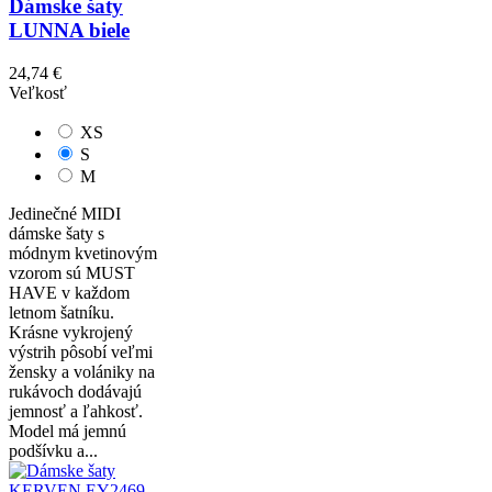
Dámske šaty
LUNNA biele
24,74 €
Veľkosť
XS
S
M
Jedinečné MIDI
dámske šaty s
módnym kvetinovým
vzorom sú MUST
HAVE v každom
letnom šatníku.
Krásne vykrojený
výstrih pôsobí veľmi
žensky a volániky na
rukávoch dodávajú
jemnosť a ľahkosť.
Model má jemnú
podšívku a...