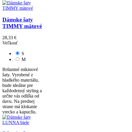
Dámske šaty
TIMMY mätové
28,33 €
Veľkosť
S
M
Brilantné mikinové
šaty. Vyrobené z
hladkého materiálu,
bude ideálne pre
každodenný styling a
určite vás odlíšia od
davu. Na prednej
strane má klokanie
vrecko a kapucňu.