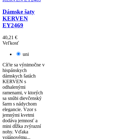
Dámske šaty
KERVEN
EY2469
40,21 €
Veľkosť
uni
Cíťte sa výnimočne v
hispánskych
dámskych šatách
KERVEN s
odhalenými
ramenami, v ktorých
sa snúbi dievčenský
šarm s nádychom
elegancie. Vzor s
jemnými kvetmi
dodáva jemnosť a
mini dĺžka zvýrazní
nohy. Vďaka
volánovému...