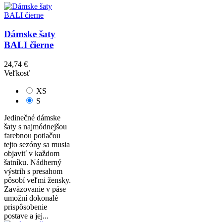
Dámske šaty
BALI čierne
24,74 €
Veľkosť
XS
S
Jedinečné dámske
šaty s najmódnejšou
farebnou potlačou
tejto sezóny sa musia
objaviť v každom
šatníku. Nádherný
výstrih s presahom
pôsobí veľmi žensky.
Zaväzovanie v páse
umožní dokonalé
prispôsobenie
postave a jej...