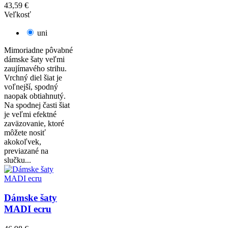
43,59 €
Veľkosť
uni
Mimoriadne pôvabné
dámske šaty veľmi
zaujímavého strihu.
Vrchný diel šiat je
voľnejší, spodný
naopak obtiahnutý.
Na spodnej časti šiat
je veľmi efektné
zaväzovanie, ktoré
môžete nosiť
akokoľvek,
previazané na
slučku...
Dámske šaty
MADI ecru