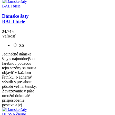
Dámske šaty
BALI biele
24,74 €
Veľkosť
XS
Jedinečné dámske
šaty s najmódnejšou
farebnou potlačou
tejto sezóny sa musia
objaviť v každom
šatníku. Nádherný
výstrih s presahom
pôsobí veľmi žensky.
Zaväzovanie v páse
umožní dokonalé
prispôsobenie
postave a jej...