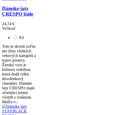
Dámske šaty
CRESPO biele
24,74 €
Veľkosť
XS
Toto je skvelá voľba
pre ženy všetkých
vekových kategórií a
typov postavy.
Ženský vzor je
krásnou ozdobou,
ktorá dodá celku
dovolenkový
charakter. Dámske
šaty CRESPO majú
očarujúci jemný
výstrih s volánom.
Mašľa v...