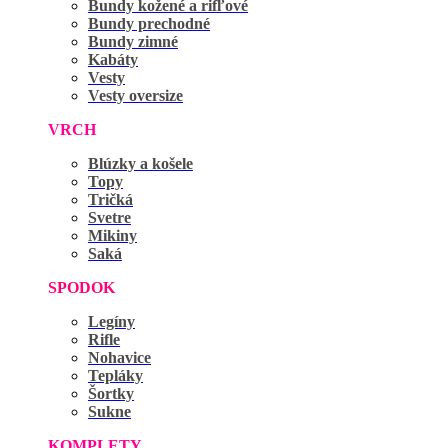
Bundy kožené a rifľové
Bundy prechodné
Bundy zimné
Kabáty
Vesty
Vesty oversize
VRCH
Blúzky a košele
Topy
Tričká
Svetre
Mikiny
Saká
SPODOK
Legíny
Rifle
Nohavice
Tepláky
Šortky
Sukne
KOMPLETY