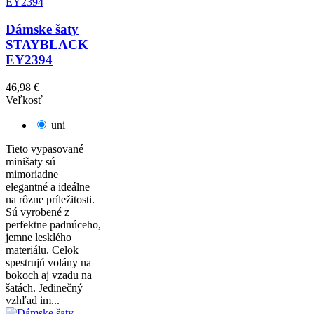
Dámske šaty
STAYBLACK
EY2394
46,98 €
Veľkosť
uni
Tieto vypasované
minišaty sú
mimoriadne
elegantné a ideálne
na rôzne príležitosti.
Sú vyrobené z
perfektne padnúceho,
jemne lesklého
materiálu. Celok
spestrujú volány na
bokoch aj vzadu na
šatách. Jedinečný
vzhľad im...