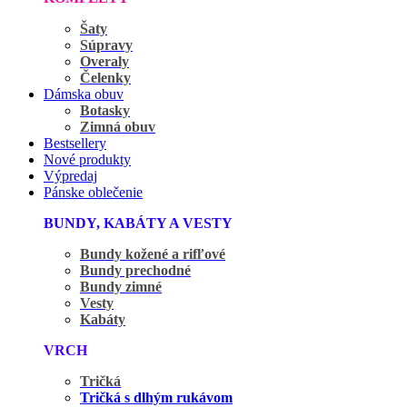
Šaty
Súpravy
Overaly
Čelenky
Dámska obuv
Botasky
Zimná obuv
Bestsellery
Nové produkty
Výpredaj
Pánske oblečenie
BUNDY, KABÁTY A VESTY
Bundy kožené a rifľové
Bundy prechodné
Bundy zimné
Vesty
Kabáty
VRCH
Tričká
Tričká s dlhým rukávom