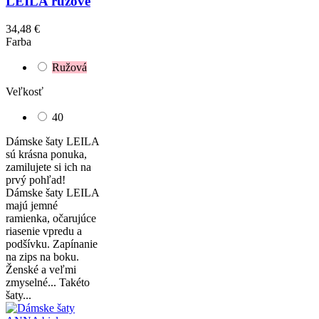
LEILA ružové
34,48 €
Farba
Ružová
Veľkosť
40
Dámske šaty LEILA
sú krásna ponuka,
zamilujete si ich na
prvý pohľad!
Dámske šaty LEILA
majú jemné
ramienka, očarujúce
riasenie vpredu a
podšívku. Zapínanie
na zips na boku.
Ženské a veľmi
zmyselné... Takéto
šaty...