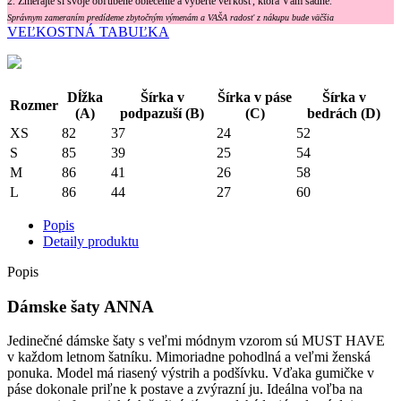
2. Zmerajte si svoje obľúbené oblečenie a vyberte veľkosť, ktorá Vám sadne.
Správnym zameraním predídeme zbytočným výmenám a VAŠA radosť z nákupu bude väčšia
VEĽKOSTNÁ TABUĽKA
Dĺžka
Šírka v
Šírka v páse
Šírka v
Rozmer
(A)
podpazuší (B)
(C)
bedrách (D)
XS
82
37
24
52
S
85
39
25
54
M
86
41
26
58
L
86
44
27
60
Popis
Detaily produktu
Popis
Dámske šaty ANNA
Jedinečné dámske šaty s veľmi módnym vzorom sú MUST HAVE
v každom letnom šatníku. Mimoriadne pohodlná a veľmi ženská
ponuka. Model má riasený výstrih a podšívku. Vďaka gumičke v
páse dokonale priľne k postave a zvýrazní ju. Ideálna voľba na