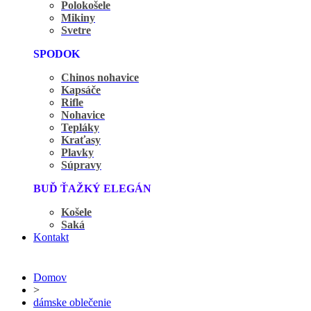
Polokošele
Mikiny
Svetre
SPODOK
Chinos nohavice
Kapsáče
Rifle
Nohavice
Tepláky
Kraťasy
Plavky
Súpravy
BUĎ ŤAŽKÝ ELEGÁN
Košele
Saká
Kontakt
Domov
>
dámske oblečenie