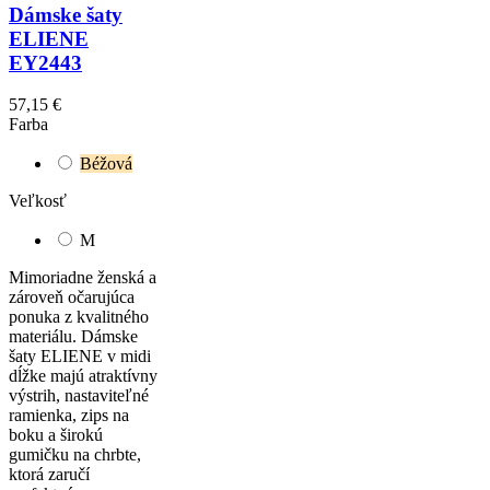
Dámske šaty
ELIENE
EY2443
57,15 €
Farba
Béžová
Veľkosť
M
Mimoriadne ženská a
zároveň očarujúca
ponuka z kvalitného
materiálu. Dámske
šaty ELIENE v midi
dĺžke majú atraktívny
výstrih, nastaviteľné
ramienka, zips na
boku a širokú
gumičku na chrbte,
ktorá zaručí