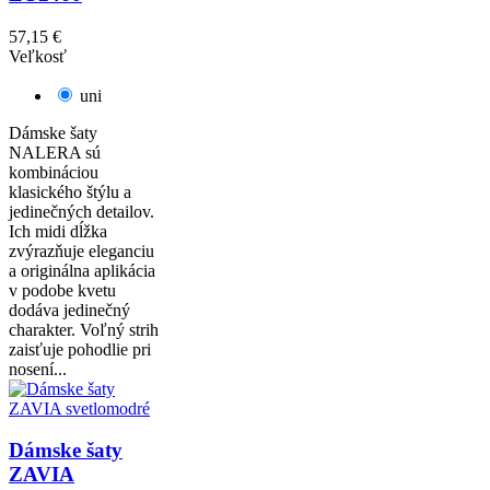
57,15 €
Veľkosť
uni
Dámske šaty
NALERA sú
kombináciou
klasického štýlu a
jedinečných detailov.
Ich midi dĺžka
zvýrazňuje eleganciu
a originálna aplikácia
v podobe kvetu
dodáva jedinečný
charakter. Voľný strih
zaisťuje pohodlie pri
nosení...
Dámske šaty
ZAVIA