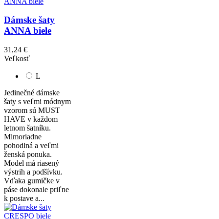
Dámske šaty
ANNA biele
31,24 €
Veľkosť
L
Jedinečné dámske
šaty s veľmi módnym
vzorom sú MUST
HAVE v každom
letnom šatníku.
Mimoriadne
pohodlná a veľmi
ženská ponuka.
Model má riasený
výstrih a podšívku.
Vďaka gumičke v
páse dokonale priľne
k postave a...