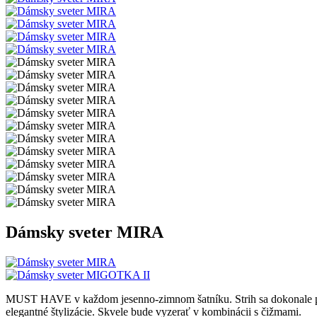
Dámsky sveter MIRA
MUST HAVE v každom jesenno-zimnom šatníku. Strih sa dokonale pri
elegantné štylizácie. Skvele bude vyzerať v kombinácii s čižmami.