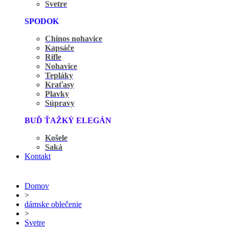
Svetre
SPODOK
Chinos nohavice
Kapsáče
Rifle
Nohavice
Tepláky
Kraťasy
Plavky
Súpravy
BUĎ ŤAŽKÝ ELEGÁN
Košele
Saká
Kontakt
Domov
>
dámske oblečenie
>
Svetre