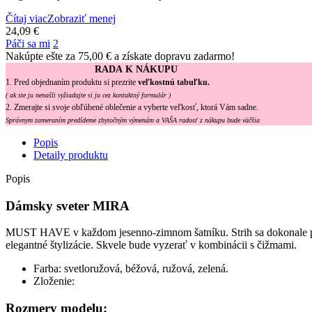
Čítaj viac
Zobraziť menej
24,09 €
Páči sa mi
2
Nakúpte ešte za
75,00 €
a získate dopravu zadarmo!
RADA K NÁKUPU
1. Pred objednaním produktu si prezrite
veľkostnú tabuľku.
( ak ste ju nenašli vyžiadajte si ju cez kontaktný formulár )
2. Zmerajte si svoje obľúbené oblečenie a vyberte veľkosť, ktorá Vám sadne.
Správnym zameraním predídeme zbytočným výmenám a VAŠA radosť z nákupu bude väčšia
Popis
Detaily produktu
Popis
Dámsky sveter MIRA
MUST HAVE v každom jesenno-zimnom šatníku. Strih sa dokonale pri
elegantné štylizácie. Skvele bude vyzerať v kombinácii s čižmami.
Farba: svetloružová, béžová, ružová, zelená.
Zloženie:
Rozmery modelu: