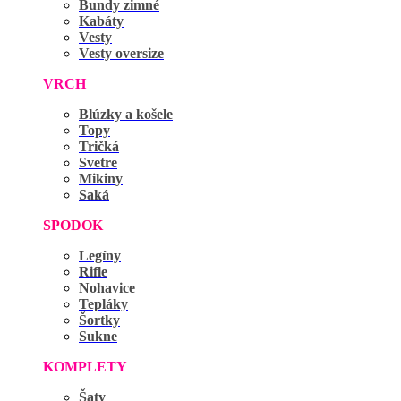
Bundy zimné
Kabáty
Vesty
Vesty oversize
VRCH
Blúzky a košele
Topy
Tričká
Svetre
Mikiny
Saká
SPODOK
Legíny
Rifle
Nohavice
Tepláky
Šortky
Sukne
KOMPLETY
Šaty