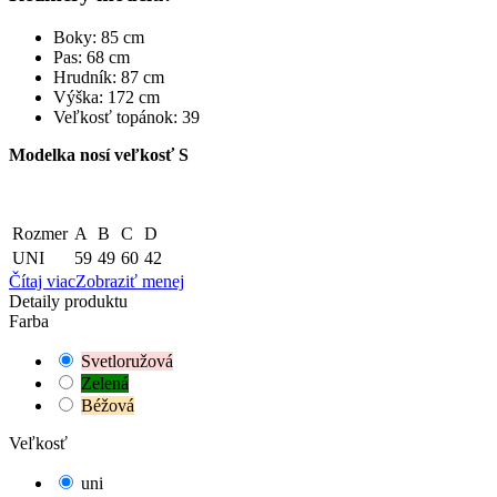
Boky: 85 cm
Pas: 68 cm
Hrudník: 87 cm
Výška: 172 cm
Veľkosť topánok: 39
Modelka nosí veľkosť S
Rozmer
A
B
C
D
UNI
59
49
60
42
Čítaj viac
Zobraziť menej
Detaily produktu
Farba
Svetloružová
Zelená
Béžová
Veľkosť
uni