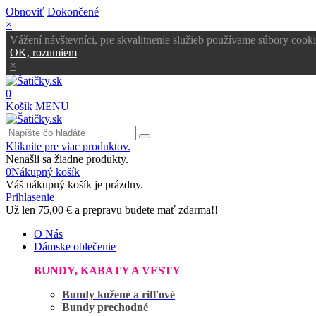
Obnoviť
Dokončené
×
Vážení návštevníci, pre skvalitnenie služieb používame súbory cooki
OK, rozumiem
×
0
Košík
MENU
Kliknite pre viac produktov.
Nenašli sa žiadne produkty.
0
Nákupný košík
Váš nákupný košík je prázdny.
Prihlasenie
Už len
75,00 €
a prepravu budete mať zdarma!!
O Nás
Dámske oblečenie
BUNDY, KABÁTY A VESTY
Bundy kožené a rifľové
Bundy prechodné