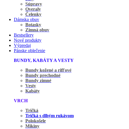
Súpravy
Overaly
Čelenky
Dámska obuv
Botasky
Zimná obuv
Bestsellery
Nové produkty
Výpredaj
Pánske oblečenie
BUNDY, KABÁTY A VESTY
Bundy kožené a rifľové
Bundy prechodné
Bundy zimné
Vesty
Kabáty
VRCH
Tričká
Tričká s dlhým rukávom
Polokošele
Mikiny