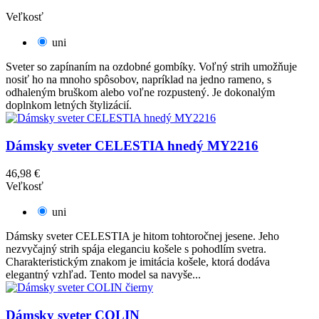
Veľkosť
uni
Sveter so zapínaním na ozdobné gombíky. Voľný strih umožňuje
nosiť ho na mnoho spôsobov, napríklad na jedno rameno, s
odhaleným bruškom alebo voľne rozpustený. Je dokonalým
doplnkom letných štylizácií.
Dámsky sveter CELESTIA hnedý MY2216
46,98 €
Veľkosť
uni
Dámsky sveter CELESTIA je hitom tohtoročnej jesene. Jeho
nezvyčajný strih spája eleganciu košele s pohodlím svetra.
Charakteristickým znakom je imitácia košele, ktorá dodáva
elegantný vzhľad. Tento model sa navyše...
Dámsky sveter COLIN