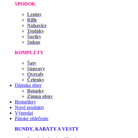
SPODOK
Legíny
Rifle
Nohavice
Tepláky
Šortky
Sukne
KOMPLETY
Šaty
Súpravy
Overaly
Čelenky
Dámska obuv
Botasky
Zimná obuv
Bestsellery
Nové produkty
Výpredaj
Pánske oblečenie
BUNDY, KABÁTY A VESTY