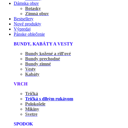
Dámska obuv
Botasky
Zimná obuv
Bestsellery
Nové produkty
Výpredaj
Pánske oblečenie
BUNDY, KABÁTY A VESTY
Bundy kožené a rifľové
Bundy prechodné
Bundy zimné
Vesty
Kabáty
VRCH
Tričká
Tričká s dlhým rukávom
Polokošele
Mikiny
Svetre
SPODOK