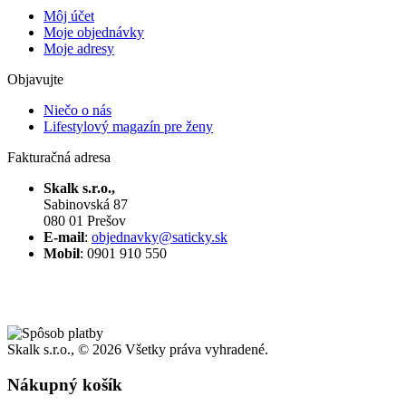
Môj účet
Moje objednávky
Moje adresy
Objavujte
Niečo o nás
Lifestylový magazín pre ženy
Fakturačná adresa
Skalk s.r.o.,
Sabinovská 87
080 01 Prešov
E-mail
:
objednavky@saticky.sk
Mobil
: 0901 910 550
Skalk s.r.o., ©
2026 Všetky práva vyhradené.
Nákupný košík