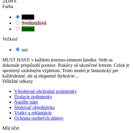
24,09 €
Farba
Čierna
Svetloružová
Zelená
Veľkosť
uni
MUST HAVE v každom jesenno-zimnom šatníku. Strih sa
dokonale prispôsobí postave. Rukávy sú ukončené lemom. Celok je
spestrený ozdobným výpletom. Tento model je fantastický pre
každodenné, ale aj elegantné štylizácie....
Dôležité odkazy
Všeobecné obchodné podmienky
Dodacie podmienky
Napíšte nám
Sledovať objednávku
Vratky a reklamácie
Ochrana osobných údajov
Môj účet