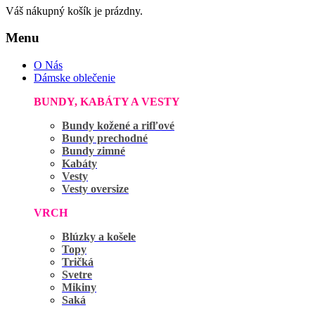
Váš nákupný košík je prázdny.
Menu
O Nás
Dámske oblečenie
BUNDY, KABÁTY A VESTY
Bundy kožené a rifľové
Bundy prechodné
Bundy zimné
Kabáty
Vesty
Vesty oversize
VRCH
Blúzky a košele
Topy
Tričká
Svetre
Mikiny
Saká