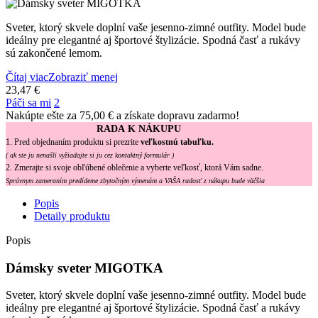
Sveter, ktorý skvele doplní vaše jesenno-zimné outfity. Model bude
ideálny pre elegantné aj športové štylizácie. Spodná časť a rukávy
sú zakončené lemom.
Čítaj viac
Zobraziť menej
23,47 €
Páči sa mi
2
Nakúpte ešte za
75,00 €
a získate dopravu zadarmo!
RADA K NÁKUPU
1. Pred objednaním produktu si prezrite
veľkostnú tabuľku.
( ak ste ju nenašli vyžiadajte si ju cez kontaktný formulár )
2. Zmerajte si svoje obľúbené oblečenie a vyberte veľkosť, ktorá Vám sadne.
Správnym zameraním predídeme zbytočným výmenám a VAŠA radosť z nákupu bude väčšia
Popis
Detaily produktu
Popis
Dámsky sveter MIGOTKA
Sveter, ktorý skvele doplní vaše jesenno-zimné outfity. Model bude
ideálny pre elegantné aj športové štylizácie. Spodná časť a rukávy