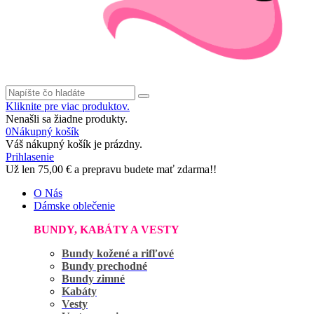
Kliknite pre viac produktov.
Nenašli sa žiadne produkty.
0
Nákupný košík
Váš nákupný košík je prázdny.
Prihlasenie
Už len
75,00 €
a prepravu budete mať zdarma!!
O Nás
Dámske oblečenie
BUNDY, KABÁTY A VESTY
Bundy kožené a rifľové
Bundy prechodné
Bundy zimné
Kabáty
Vesty