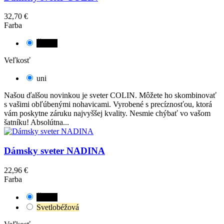
32,70 €
Farba
Čierna
Veľkosť
uni
Našou ďalšou novinkou je sveter COLIN. Môžete ho skombinovať
s vašimi obľúbenými nohavicami. Vyrobené s precíznosťou, ktorá
vám poskytne záruku najvyššej kvality. Nesmie chýbať vo vašom
šatníku! Absolútna...
Dámsky sveter NADINA
22,96 €
Farba
Čierna
Svetlobéžová