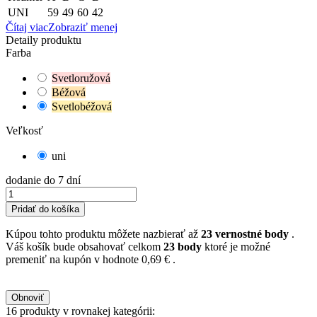
UNI
59
49
60
42
Čítaj viac
Zobraziť menej
Detaily produktu
Farba
Svetloružová
Béžová
Svetlobéžová
Veľkosť
uni
dodanie do 7 dní
Pridať do košíka
Kúpou tohto produktu môžete nazbierať až
23
vernostné body
.
Váš košík bude obsahovať celkom
23
body
ktoré je možné
premeniť na kupón v hodnote
0,69 €
.
16 produkty v rovnakej kategórii: