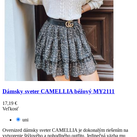
Dámsky sveter CAMELLIA béžový MY2111
17,19 €
Veľkosť
uni
Oversized dámsky sveter CAMELLIA je dokonalým riešením na
vytvorenie štýlového a pohodlného outfitu. Jedinečná väzba mu