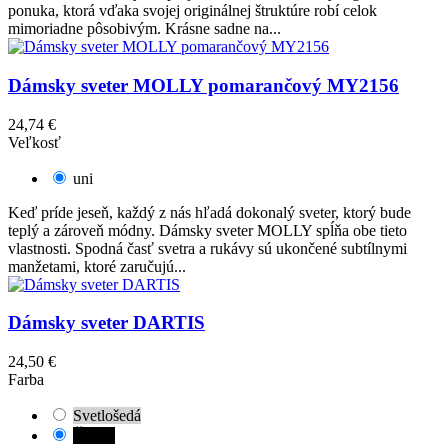
ponuka, ktorá vďaka svojej originálnej štruktúre robí celok
mimoriadne pôsobivým. Krásne sadne na...
Dámsky sveter MOLLY pomarančový MY2156
24,74 €
Veľkosť
uni
Keď príde jeseň, každý z nás hľadá dokonalý sveter, ktorý bude
teplý a zároveň módny. Dámsky sveter MOLLY spĺňa obe tieto
vlastnosti. Spodná časť svetra a rukávy sú ukončené subtílnymi
manžetami, ktoré zaručujú...
Dámsky sveter DARTIS
24,50 €
Farba
Svetlošedá
Čierna