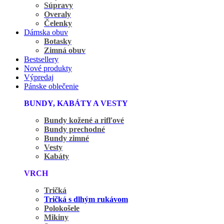
Súpravy
Overaly
Čelenky
Dámska obuv
Botasky
Zimná obuv
Bestsellery
Nové produkty
Výpredaj
Pánske oblečenie
BUNDY, KABÁTY A VESTY
Bundy kožené a rifľové
Bundy prechodné
Bundy zimné
Vesty
Kabáty
VRCH
Tričká
Tričká s dlhým rukávom
Polokošele
Mikiny