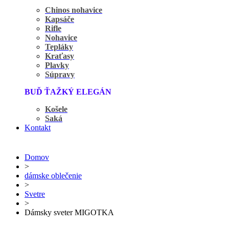
Chinos nohavice
Kapsáče
Rifle
Nohavice
Tepláky
Kraťasy
Plavky
Súpravy
BUĎ ŤAŽKÝ ELEGÁN
Košele
Saká
Kontakt
Domov
>
dámske oblečenie
>
Svetre
>
Dámsky sveter MIGOTKA