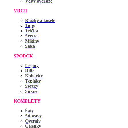
Vesty oversize
VRCH
Blúzky a košele
Topy
Tričká
Svetre
Mikiny
Saká
SPODOK
Legíny
Rifle
Nohavice
Tepláky
Šortky
Sukne
KOMPLETY
Šaty
Súpravy
Overaly
Čelenky