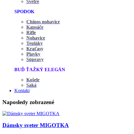
Svetre
SPODOK
Chinos nohavice
Kapsáče
Rifle
Nohavice
Tepláky
Kraťasy
Plavky
Súpravy
BUĎ ŤAŽKÝ ELEGÁN
Košele
Saká
Kontakt
Naposledy zobrazené
Dámsky sveter MIGOTKA