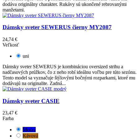
dodáva originálny charakter. Rukávy sú ukončené rebrovanými
manžetami.
Dámsky sveter SEWERUS čierny MY2087
24,74 €
Veľkosť
uni
Dámsky sveter SEWERUS je kombináciou oversized strihu a
nadčasových prúžkov, čo z neho robí ideálnu voľbu pre túto sezónu.
Tento model sa vyznačuje štýlovými bočnými rozparkami, ktoré mu
dodávajú na originalite. Zadná...
Dámsky sveter CASIE
23,47 €
Farba
Modrá
Kávová