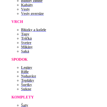
Bundy zimné
Kabáty
Vesty
Vesty oversize
VRCH
Blúzky a košele
Topy
Tričká
Svetre
Mikiny
Saká
SPODOK
Legíny
Rifle
Nohavice
Tepláky
Šortky
Sukne
KOMPLETY
Šaty