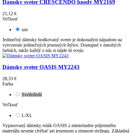
Dámsky sveter CRESCENDO hnedý MY2169
21,12 €
Veľkosť
uni
Jedinečný dámsky bodkovaný sveter je dokonalým nápadom na
vytvorenie jedinečných jesenných štýlov. Dostupné v mnohých
farbách, takže každý z nás si nájde tú svoju.
Dámsky sveter OASIS MY2243
28,33 €
Farba
Svetlošedá
Veľkosť
L/XL
Vypasovaný dámsky rolák OASIS z mimoriadne príjemného
materiálu nesmie chýbať pri jesennom a zimnom stylingu. Základná