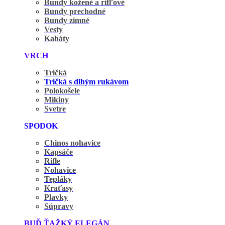
Bundy kožené a rifľové
Bundy prechodné
Bundy zimné
Vesty
Kabáty
VRCH
Tričká
Tričká s dlhým rukávom
Polokošele
Mikiny
Svetre
SPODOK
Chinos nohavice
Kapsáče
Rifle
Nohavice
Tepláky
Kraťasy
Plavky
Súpravy
BUĎ ŤAŽKÝ ELEGÁN