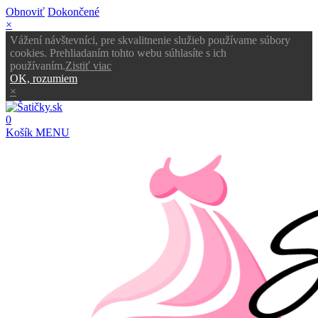
Obnoviť
Dokončené
×
Vážení návštevníci, pre skvalitnenie služieb používame súbory
cookies. Prehliadaním tohto webu súhlasíte s ich
používaním.
Zistiť viac
OK, rozumiem
×
0
Košík
MENU