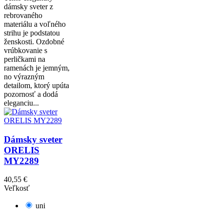
dámsky sveter z
rebrovaného
materiálu a voľného
strihu je podstatou
ženskosti. Ozdobné
vrúbkovanie s
perličkami na
ramenách je jemným,
no výrazným
detailom, ktorý upúta
pozornosť a dodá
eleganciu...
Dámsky sveter
ORELIS
MY2289
40,55 €
Veľkosť
uni