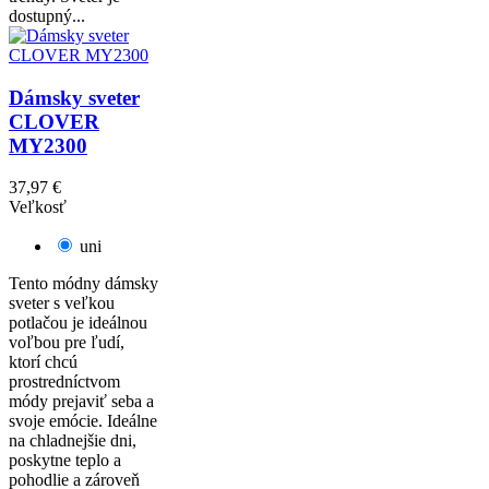
dostupný...
Dámsky sveter
CLOVER
MY2300
37,97 €
Veľkosť
uni
Tento módny dámsky
sveter s veľkou
potlačou je ideálnou
voľbou pre ľudí,
ktorí chcú
prostredníctvom
módy prejaviť seba a
svoje emócie. Ideálne
na chladnejšie dni,
poskytne teplo a
pohodlie a zároveň