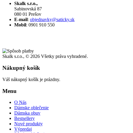
Skalk s.r.o.,
Sabinovská 87
080 01 Prešov
E-mail
:
objednavky@saticky.sk
Mobil
: 0901 910 550
Skalk s.r.o., ©
2026 Všetky práva vyhradené.
Nákupný košík
Váš nákupný košík je prázdny.
Menu
O Nás
Dámske oblečenie
Dámska obuv
Bestsellery
Nové produkty
Výpredaj