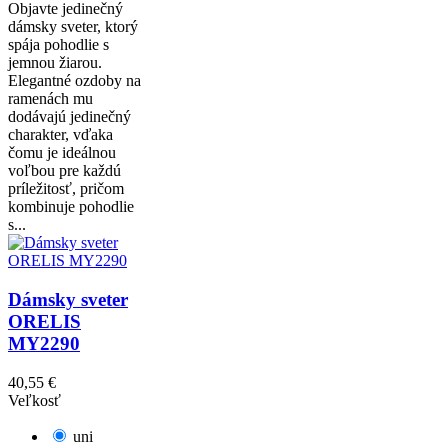
Objavte jedinečný
dámsky sveter, ktorý
spája pohodlie s
jemnou žiarou.
Elegantné ozdoby na
ramenách mu
dodávajú jedinečný
charakter, vďaka
čomu je ideálnou
voľbou pre každú
príležitosť, pričom
kombinuje pohodlie
s...
Dámsky sveter
ORELIS
MY2290
40,55 €
Veľkosť
uni