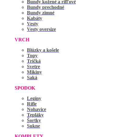
Bundy kožené a rifľové
Bundy prechodné
Bundy zimné
Kabáty
Vesty
Vesty oversize
VRCH
Blúzky a košele
Topy
Tričká
Svetre
Mikiny
Saká
SPODOK
Legíny
Rifle
Nohavice
Tepláky
Šortky
Sukne
KOMPLETY