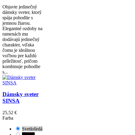
Objavte jedinečný
dámsky sveter, ktorý
spája pohodlie s
jemnou žiarou.
Elegantné ozdoby na
ramenách mu
dodávajú jedinečný
charakter, vďaka
čomu je ideálnou
voľbou pre každú
príležitosť, pričom
kombinuje pohodlie
s...
Dámsky sveter
SINSA
25,52 €
Farba
Svetlošedá
Čierna