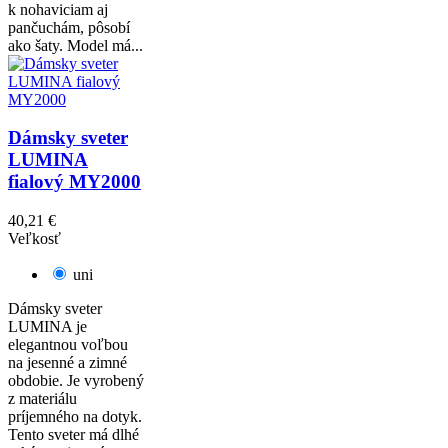
k nohaviciam aj
pančuchám, pôsobí
ako šaty. Model má...
Dámsky sveter
LUMINA
fialový MY2000
40,21 €
Veľkosť
uni
Dámsky sveter
LUMINA je
elegantnou voľbou
na jesenné a zimné
obdobie. Je vyrobený
z materiálu
príjemného na dotyk.
Tento sveter má dlhé