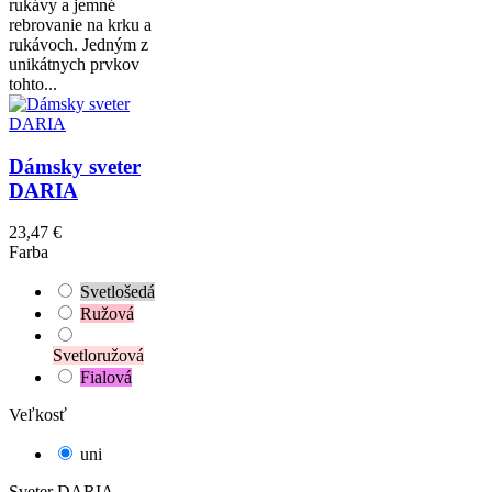
rukávy a jemné
rebrovanie na krku a
rukávoch. Jedným z
unikátnych prvkov
tohto...
Dámsky sveter
DARIA
23,47 €
Farba
Svetlošedá
Ružová
Svetloružová
Fialová
Veľkosť
uni
Sveter DARIA.