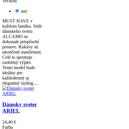
Veľkosť
uni
MUST HAVE v
každom šatníku. Strih
dámskeho svetra
ALCAMO sa
dokonale prispôsobí
postave. Rukávy sú
ukončené manžetami.
Celé to spestruje
ozdobný výplet.
Tento model bude
ideálny pre
každodenný aj
elegantný styling....
Dámsky sveter
ARIEL
24,40 €
Farba