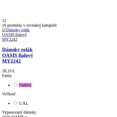
1
2
16 produkty v rovnakej kategórii:
Dámsky rolák
OASIS fialový
MY2242
28,33 €
Farba
Fialová
Veľkosť
L/XL
Vypasovaný dámsky
rolák OASIS z