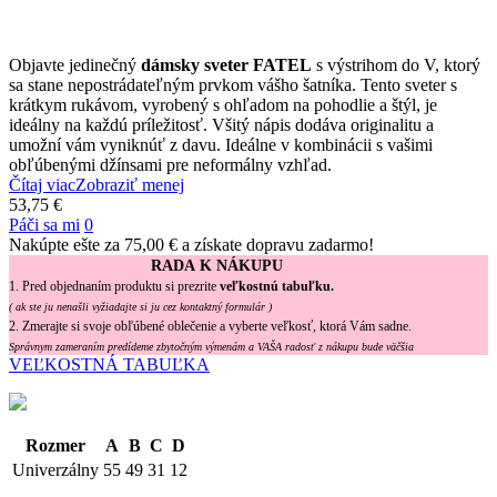
Objavte jedinečný
dámsky sveter
FATEL
s výstrihom do V, ktorý
sa stane nepostrádateľným prvkom vášho šatníka. Tento sveter s
krátkym rukávom, vyrobený s ohľadom na pohodlie a štýl, je
ideálny na každú príležitosť. Všitý nápis dodáva originalitu a
umožní vám vyniknúť z davu. Ideálne v kombinácii s vašimi
obľúbenými džínsami pre neformálny vzhľad.
Čítaj viac
Zobraziť menej
53,75 €
Páči sa mi
0
Nakúpte ešte za
75,00 €
a získate dopravu zadarmo!
RADA K NÁKUPU
1. Pred objednaním produktu si prezrite
veľkostnú tabuľku.
( ak ste ju nenašli vyžiadajte si ju cez kontaktný formulár )
2. Zmerajte si svoje obľúbené oblečenie a vyberte veľkosť, ktorá Vám sadne.
Správnym zameraním predídeme zbytočným výmenám a VAŠA radosť z nákupu bude väčšia
VEĽKOSTNÁ TABUĽKA
Rozmer
A
B
C
D
Univerzálny
55
49
31
12