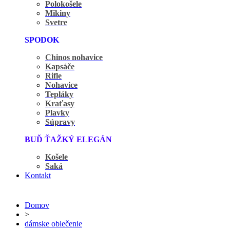
Polokošele
Mikiny
Svetre
SPODOK
Chinos nohavice
Kapsáče
Rifle
Nohavice
Tepláky
Kraťasy
Plavky
Súpravy
BUĎ ŤAŽKÝ ELEGÁN
Košele
Saká
Kontakt
Domov
>
dámske oblečenie