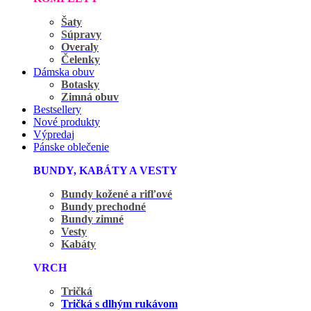
Šaty
Súpravy
Overaly
Čelenky
Dámska obuv
Botasky
Zimná obuv
Bestsellery
Nové produkty
Výpredaj
Pánske oblečenie
BUNDY, KABÁTY A VESTY
Bundy kožené a rifľové
Bundy prechodné
Bundy zimné
Vesty
Kabáty
VRCH
Tričká
Tričká s dlhým rukávom