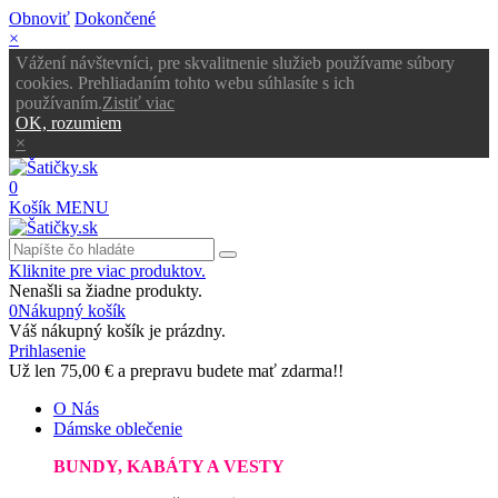
Obnoviť
Dokončené
×
Vážení návštevníci, pre skvalitnenie služieb používame súbory
cookies. Prehliadaním tohto webu súhlasíte s ich
používaním.
Zistiť viac
OK, rozumiem
×
0
Košík
MENU
Kliknite pre viac produktov.
Nenašli sa žiadne produkty.
0
Nákupný košík
Váš nákupný košík je prázdny.
Prihlasenie
Už len
75,00 €
a prepravu budete mať zdarma!!
O Nás
Dámske oblečenie
BUNDY, KABÁTY A VESTY