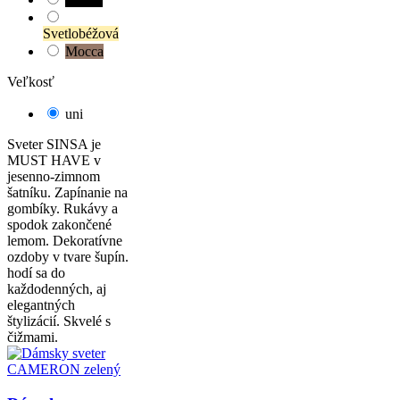
Svetlobéžová
Mocca
Veľkosť
uni
Sveter SINSA je
MUST HAVE v
jesenno-zimnom
šatníku. Zapínanie na
gombíky. Rukávy a
spodok zakončené
lemom. Dekoratívne
ozdoby v tvare šupín.
hodí sa do
každodenných, aj
elegantných
štylizácií. Skvelé s
čižmami.