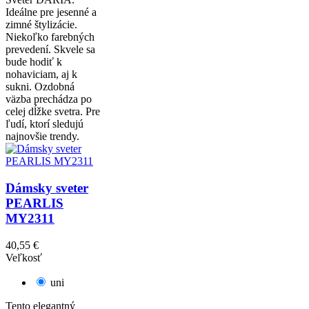
Ideálne pre jesenné a
zimné štylizácie.
Niekoľko farebných
prevedení. Skvele sa
bude hodiť k
nohaviciam, aj k
sukni. Ozdobná
väzba prechádza po
celej dĺžke svetra. Pre
ľudí, ktorí sledujú
najnovšie trendy.
Dámsky sveter
PEARLIS
MY2311
40,55 €
Veľkosť
uni
Tento elegantný