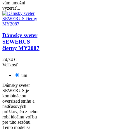
vám umožní
vyzerať...
Dámsky sveter
SEWERUS
čierny MY2087
24,74 €
Veľkosť
uni
Dámsky sveter
SEWERUS je
kombináciou
oversized strihu a
nadčasových
prúžkov, čo z neho
robí ideálnu voľbu
pre túto sezónu.
Tento model sa