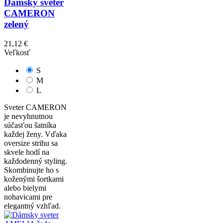
Dámsky sveter
CAMERON
zelený
21,12 €
Veľkosť
S
M
L
Sveter CAMERON
je nevyhnutnou
súčasťou šatníka
každej ženy. Vďaka
oversize strihu sa
skvele hodí na
každodenný styling.
Skombinujte ho s
koženými šortkami
alebo bielymi
nohavicami pre
elegantný vzhľad.