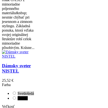
mimoriadne
príjemného
materiálu&nbsp;
nesmie chýbať pri
jesennom a zimnom
stylingu. Základná
ponuka, ktorá vďaka
svojej originálnej
štruktúre robí celok
mimoriadne
pôsobivým. Krásne...
Dámsky sveter
NISTEL
25,52 €
Farba
Svetlošedá
Čierna
Veľkosť