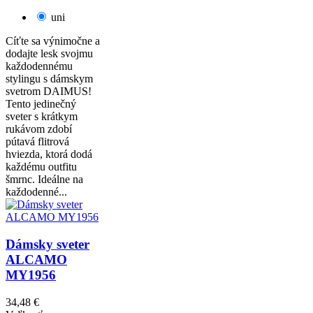
uni
Cíťte sa výnimočne a
dodajte lesk svojmu
každodennému
stylingu s dámskym
svetrom DAIMUS!
Tento jedinečný
sveter s krátkym
rukávom zdobí
pútavá flitrová
hviezda, ktorá dodá
každému outfitu
šmrnc. Ideálne na
každodenné...
Dámsky sveter
ALCAMO
MY1956
34,48 €