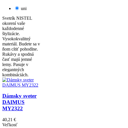
uni
Svetrík NISTEL
okorení vaše
každodenné
štylizácie.
Vysokokvalitný
materiál. Budete sa v
ňom cítiť pohodlne.
Rukávy a spodná
časť majú jemné
lemy. Pasuje v
elegantných
kombináciách.
Dámsky sveter
DAIMUS
MY2322
40,21 €
Veľkosť