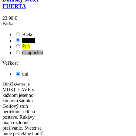
FUERTA
23,99 €
Farba
Biela
Čierna
Žltá
Cappucino
Veľkosť
uni
Dlhší sveter je
MUST HAVE v
každom jesenno-
zimnom šatníku.
Golfový strih
perfektne sedí na
postave. Rukávy
majú ozdobné
prešívanie. Sveter sa
bude perfektne hodiť