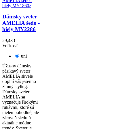
Dámsky sveter
AMELIA šedo -
biely MY2286
29,48 €
Veľkosť
uni
Úžasný dámsky
pásikavý sveter
AMELIA skvele
doplní váš jesenno-
zimný styling.
Dámsky sveter
AMELIA sa
vyznačuje širokými
rukávmi, ktoré sú
nielen pohodlné, ale
zároveň sledujú
aktuálne módne
trendy. Sveter je