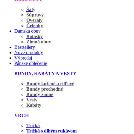
Šaty
Súpravy
Overaly
Čelenky
Dámska obuv
Botasky
Zimná obuv
Bestsellery
Nové produkty
Výpredaj
Pánske oblečenie
BUNDY, KABÁTY A VESTY
Bundy kožené a rifľové
Bundy prechodné
Bundy zimné
Vesty
Kabáty
VRCH
Tričká
Tričká s dlhým rukávom