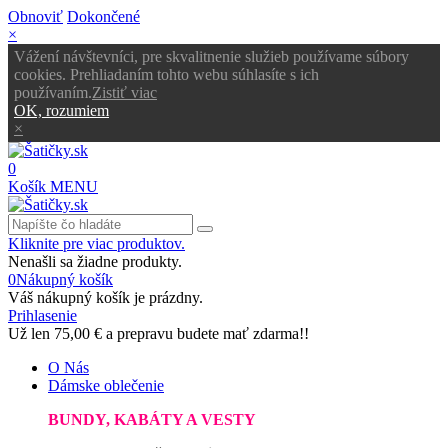
Obnoviť
Dokončené
×
Vážení návštevníci, pre skvalitnenie služieb používame súbory
cookies. Prehliadaním tohto webu súhlasíte s ich
používaním.
Zistiť viac
OK, rozumiem
×
0
Košík
MENU
Kliknite pre viac produktov.
Nenašli sa žiadne produkty.
0
Nákupný košík
Váš nákupný košík je prázdny.
Prihlasenie
Už len
75,00 €
a prepravu budete mať zdarma!!
O Nás
Dámske oblečenie
BUNDY, KABÁTY A VESTY