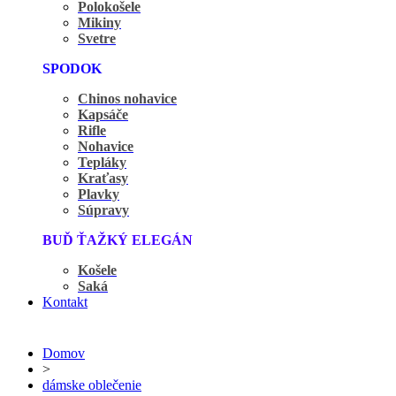
Polokošele
Mikiny
Svetre
SPODOK
Chinos nohavice
Kapsáče
Rifle
Nohavice
Tepláky
Kraťasy
Plavky
Súpravy
BUĎ ŤAŽKÝ ELEGÁN
Košele
Saká
Kontakt
Domov
>
dámske oblečenie