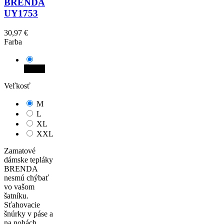
BRENDA
UY1753
30,97 €
Farba
Čierna
Veľkosť
M
L
XL
XXL
Zamatové
dámske tepláky
BRENDA
nesmú chýbať
vo vašom
šatníku.
Sťahovacie
šnúrky v páse a
na nohách