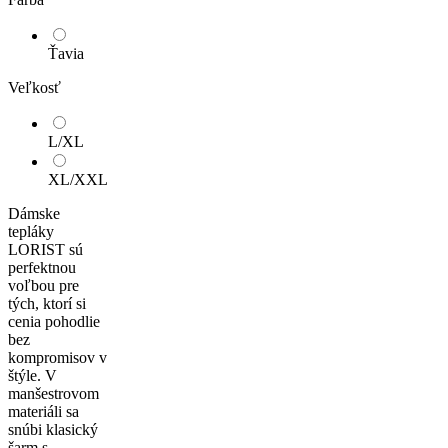
Ťavia
Veľkosť
L/XL
XL/XXL
Dámske
tepláky
LORIST sú
perfektnou
voľbou pre
tých, ktorí si
cenia pohodlie
bez
kompromisov v
štýle. V
manšestrovom
materiáli sa
snúbi klasický
šarm s