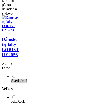
ktorému
pôsobia
úhľadne a
štýlovo.
Dámske
tepláky
LORIST
UY2056
28,33 €
Farba
Svetlošedá
Veľkosť
XL/XXL