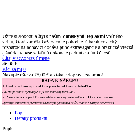
Užite si slobodu a štýl s našimi
dámskymi teplákmi
voľného
strihu, ktoré zaručia každodenné pohodlie. Charakteristický
rozparok na nohavici dodáva punc extravagancie a praktické vrecká
a šnúrka v páse zaisťujú dokonalé padnutie a funkčnosť.
Čítaj viac
Zobraziť menej
46,98 €
Páči sa mi
0
Nakúpte ešte za
75,00 €
a získate dopravu zadarmo!
RADA K NÁKUPU
1. Pred objednaním produktu si prezrite
veľkostnú tabuľku.
( ak ste ju nenašli vyžiadajte si ju cez kontaktný formulár )
2. Zmerajte si svoje obľúbené oblečenie a vyberte veľkosť, ktorá Vám sadne.
Správnym zameraním predídeme zbytočným výmenám a VAŠA radosť z nákupu bude väčšia
Popis
Detaily produktu
Popis