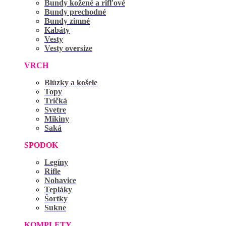
Bundy kožené a rifľové
Bundy prechodné
Bundy zimné
Kabáty
Vesty
Vesty oversize
VRCH
Blúzky a košele
Topy
Tričká
Svetre
Mikiny
Saká
SPODOK
Legíny
Rifle
Nohavice
Tepláky
Šortky
Sukne
KOMPLETY