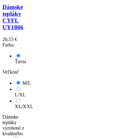
Dámske
tepláky
CYFL
UY1806
26,53 €
Farba
Ťavia
Veľkosť
M/L
L/XL
XL/XXL
Dámske
tepláky
vyrobené z
kvalitného