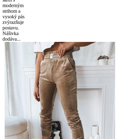
moderným
strihom a
vysoký pás
zvýrazňuje
postavu.
Nášivka
dodáva...