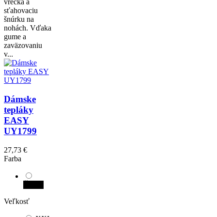
vrecká a
sťahovaciu
šnúrku na
nohách. Vďaka
gume a
zaväzovaniu
v...
Dámske
tepláky
EASY
UY1799
27,73 €
Farba
Čierna
Veľkosť