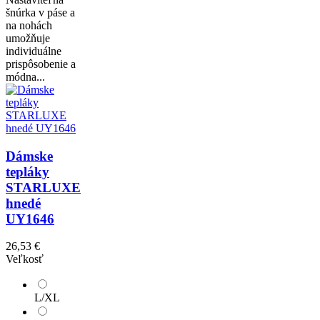
šnúrka v páse a
na nohách
umožňuje
individuálne
prispôsobenie a
módna...
Dámske
tepláky
STARLUXE
hnedé
UY1646
26,53 €
Veľkosť
L/XL