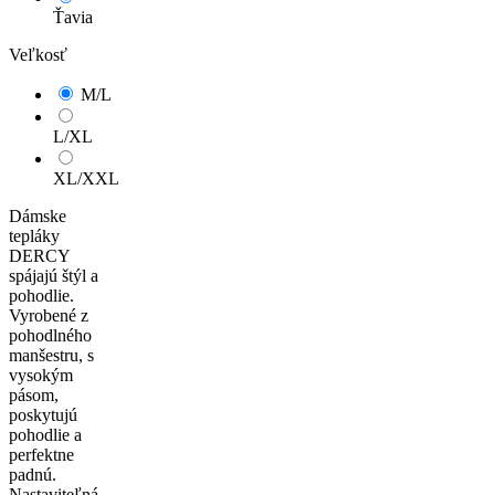
Ťavia
Veľkosť
M/L
L/XL
XL/XXL
Dámske
tepláky
DERCY
spájajú štýl a
pohodlie.
Vyrobené z
pohodlného
manšestru, s
vysokým
pásom,
poskytujú
pohodlie a
perfektne
padnú.
Nastaviteľná