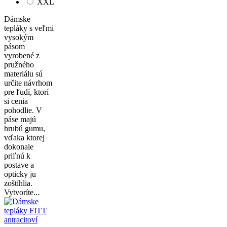
XXL
Dámske
tepláky s veľmi
vysokým
pásom
vyrobené z
pružného
materiálu sú
určite návrhom
pre ľudí, ktorí
si cenia
pohodlie. V
páse majú
hrubú gumu,
vďaka ktorej
dokonale
priľnú k
postave a
opticky ju
zoštíhlia.
Vytvoríte...