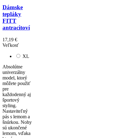
Dámske
tepláky
FITT
antracitoví
17,19 €
Veľkosť
XL
Absolútne
univerzálny
model, ktorý
môžete použiť
pre
každodenný aj
športový
styling.
Nastaviteľný
pás s lemom a
šnúrkou. Nohy
sú ukončené
lemom, vďaka