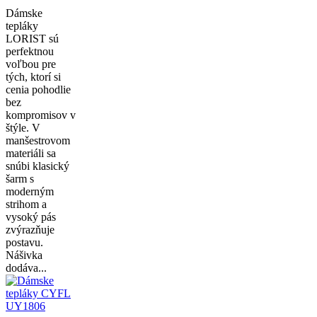
Dámske
tepláky
LORIST sú
perfektnou
voľbou pre
tých, ktorí si
cenia pohodlie
bez
kompromisov v
štýle. V
manšestrovom
materiáli sa
snúbi klasický
šarm s
moderným
strihom a
vysoký pás
zvýrazňuje
postavu.
Nášivka
dodáva...