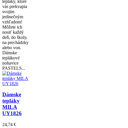
tepláky, ktoré
vás prekvapia
svojim
jedinečným
vzhľadom!
Môžete ich
nosiť každý
deň, do školy,
na prechádzky
alebo von.
Dámske
teplákové
nohavice
PASTELS...
Dámske
tepláky
MILA
UY1826
24,74 €