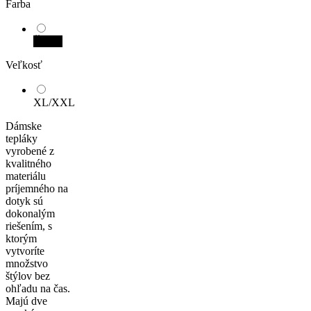
Farba
Čierna
Veľkosť
XL/XXL
Dámske
tepláky
vyrobené z
kvalitného
materiálu
príjemného na
dotyk sú
dokonalým
riešením, s
ktorým
vytvoríte
množstvo
štýlov bez
ohľadu na čas.
Majú dve