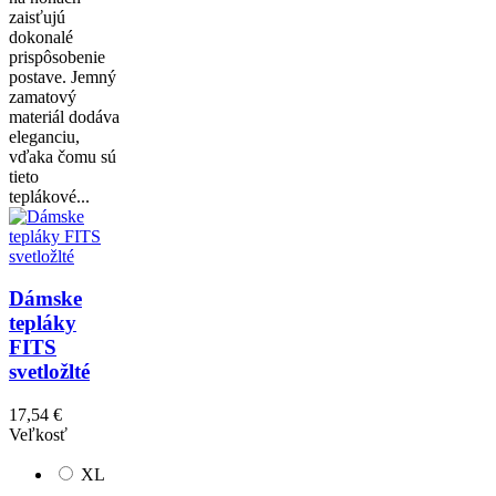
zaisťujú
dokonalé
prispôsobenie
postave. Jemný
zamatový
materiál dodáva
eleganciu,
vďaka čomu sú
tieto
teplákové...
Dámske
tepláky
FITS
svetložlté
17,54 €
Veľkosť
XL