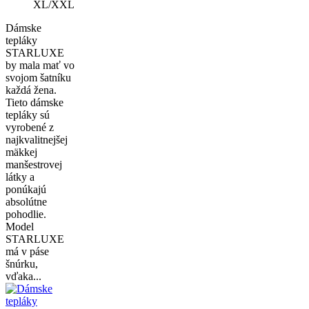
XL/XXL
Dámske
tepláky
STARLUXE
by mala mať vo
svojom šatníku
každá žena.
Tieto dámske
tepláky sú
vyrobené z
najkvalitnejšej
mäkkej
manšestrovej
látky a
ponúkajú
absolútne
pohodlie.
Model
STARLUXE
má v páse
šnúrku,
vďaka...