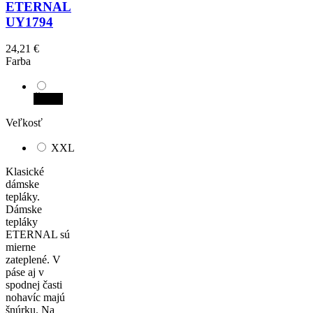
ETERNAL
UY1794
24,21 €
Farba
Čierna
Veľkosť
XXL
Klasické
dámske
tepláky.
Dámske
tepláky
ETERNAL sú
mierne
zateplené. V
páse aj v
spodnej časti
nohavíc majú
šnúrku. Na