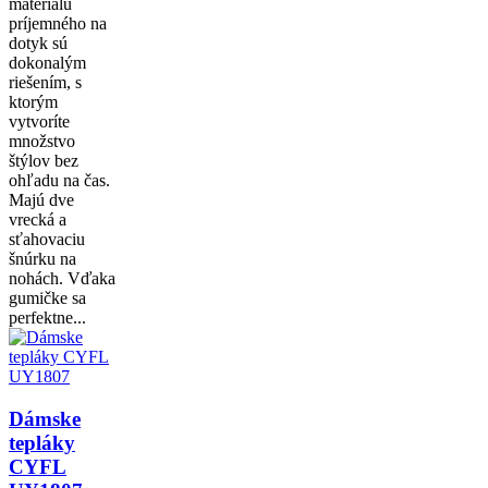
materiálu
príjemného na
dotyk sú
dokonalým
riešením, s
ktorým
vytvoríte
množstvo
štýlov bez
ohľadu na čas.
Majú dve
vrecká a
sťahovaciu
šnúrku na
nohách. Vďaka
gumičke sa
perfektne...
Dámske
tepláky
CYFL