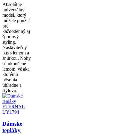
Absolútne
univerzálny
model, ktorý
môžete použiť
pre
každodenný aj
športový
styling.
Nastaviteľný
pás s lemom a
šnúrkou. Nohy
sú ukončené
lemom, vďaka
ktorému
pôsobia
úhľadne a
štýlovo.
Dámske
tepláky