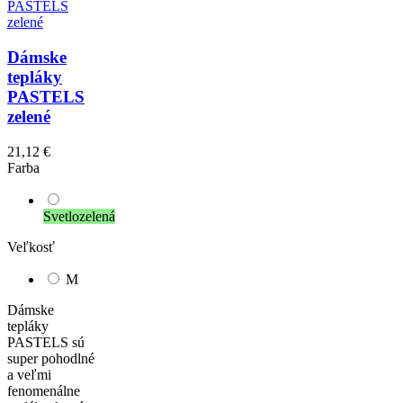
Dámske
tepláky
PASTELS
zelené
21,12 €
Farba
Svetlozelená
Veľkosť
M
Dámske
tepláky
PASTELS sú
super pohodlné
a veľmi
fenomenálne