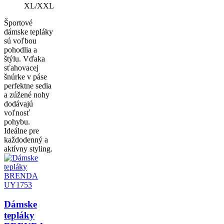
XL/XXL
Športové
dámske tepláky
sú voľbou
pohodlia a
štýlu. Vďaka
sťahovacej
šnúrke v páse
perfektne sedia
a zúžené nohy
dodávajú
voľnosť
pohybu.
Ideálne pre
každodenný a
aktívny styling.
Dámske
tepláky