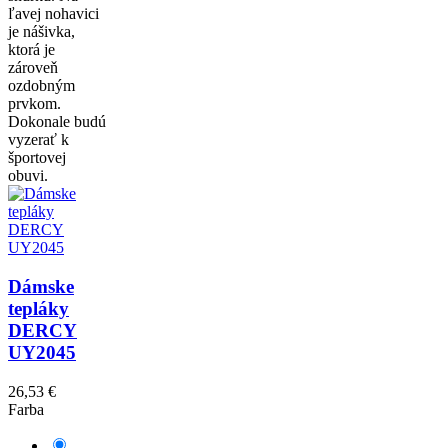
ľavej nohavici
je nášivka,
ktorá je
zároveň
ozdobným
prvkom.
Dokonale budú
vyzerať k
športovej
obuvi.
Dámske
tepláky
DERCY
UY2045
26,53 €
Farba