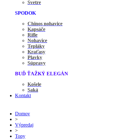
Svetre
SPODOK
Chinos nohavice
Kapsáče
Rifle
Nohavice
Tepláky
Kraťasy
Plavky
Súpravy
BUĎ ŤAŽKÝ ELEGÁN
Košele
Saká
Kontakt
Domov
>
Výpredaj
>
Topy