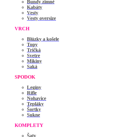
Bundy zimné
Kabáty
Vesty
Vesty oversize
VRCH
Blúzky a košele
Topy
Tričká
Svetre
Mikiny
Saká
SPODOK
Legíny
Rifle
Nohavice
Tepláky
Šortky
Sukne
KOMPLETY
Šaty