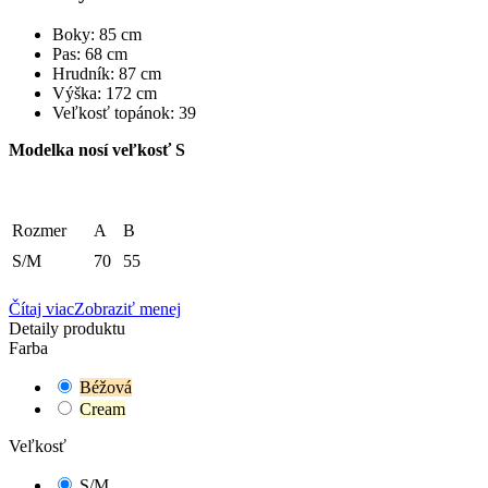
Boky: 85 cm
Pas: 68 cm
Hrudník: 87 cm
Výška: 172 cm
Veľkosť topánok: 39
Modelka nosí veľkosť S
Rozmer
A
B
S/M
70
55
Čítaj viac
Zobraziť menej
Detaily produktu
Farba
Béžová
Cream
Veľkosť
S/M