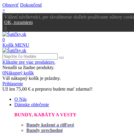
Obnoviť
Dokončené
×
Vážení návštevníci, pre skvalitnenie služieb používame súbory cooki
OK, rozumiem
×
0
Košík
MENU
Kliknite pre viac produktov.
Nenašli sa žiadne produkty.
0
Nákupný košík
Váš nákupný košík je prázdny.
Prihlasenie
Už len
75,00 €
a prepravu budete mať zdarma!!
O Nás
Dámske oblečenie
BUNDY, KABÁTY A VESTY
Bundy kožené a rifľové
Bundy prechodné