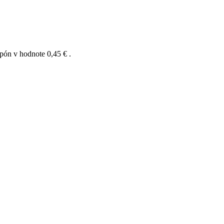
upón v hodnote
0,45 €
.