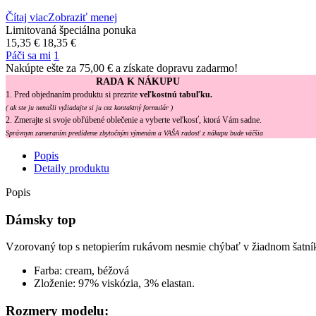
Čítaj viac
Zobraziť menej
Limitovaná špeciálna ponuka
15,35 €
18,35 €
Páči sa mi
1
Nakúpte ešte za
75,00 €
a získate dopravu zadarmo!
RADA K NÁKUPU
1. Pred objednaním produktu si prezrite
veľkostnú tabuľku.
( ak ste ju nenašli vyžiadajte si ju cez kontaktný formulár )
2. Zmerajte si svoje obľúbené oblečenie a vyberte veľkosť, ktorá Vám sadne.
Správnym zameraním predídeme zbytočným výmenám a VAŠA radosť z nákupu bude väčšia
Popis
Detaily produktu
Popis
Dámsky top
Vzorovaný top s netopierím rukávom nesmie chýbať v žiadnom šatníku. 
Farba: cream, béžová
Zloženie: 97% viskózia, 3% elastan.
Rozmery modelu: