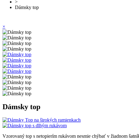
>
Dámsky top
×
Dámsky top
Vzorovaný top s netopierím rukávom nesmie chýbať v žiadnom šatníku.