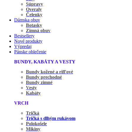
Súpravy
Overaly
Čelenky
Dámska obuv
Botasky
Zimná obuv
Bestsellery
Nové produkty
Výpredaj
Pánske oblečenie
BUNDY, KABÁTY A VESTY
Bundy kožené a rifľové
Bundy prechodné
Bundy zimné
Vesty
Kabáty
VRCH
Tričká
Tričká s dlhým rukávom
Polokošele
Mikiny