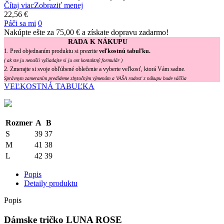
Čítaj viac
Zobraziť menej
22,56 €
Páči sa mi
0
Nakúpte ešte za
75,00 €
a získate dopravu zadarmo!
RADA K NÁKUPU
1. Pred objednaním produktu si prezrite
veľkostnú tabuľku.
( ak ste ju nenašli vyžiadajte si ju cez kontaktný formulár )
2. Zmerajte si svoje obľúbené oblečenie a vyberte veľkosť, ktorá Vám sadne.
Správnym zameraním predídeme zbytočným výmenám a VAŠA radosť z nákupu bude väčšia
VEĽKOSTNÁ TABUĽKA
Rozmer
A
B
S
39
37
M
41
38
L
42
39
Popis
Detaily produktu
Popis
Dámske tričko LUNA ROSE