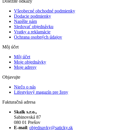
Dôležité odkazy
Všeobecné obchodné podmienky
Dodacie podmienky
Napíšte nám
Sledovať objednávku
Vratky a reklamácie
Ochrana osobných údajov
Môj účet
Môj účet
Moje objednávky
Moje adresy
Objavujte
Niečo o nás
Lifestylový magazín pre ženy
Fakturačná adresa
Skalk s.r.o.,
Sabinovská 87
080 01 Prešov
E-mail
:
objednavky@saticky.sk