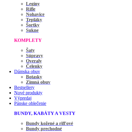
Legíny
Rifle
Nohavice
Tepláky
Šortky
Sukne
KOMPLETY
Šaty
Súpravy
Overaly
Čelenky
Dámska obuv
Botasky
Zimná obuv
Bestsellery
Nové produkty
Výpredaj
Pánske oblečenie
BUNDY, KABÁTY A VESTY
Bundy kožené a rifľové
Bundy prechodné