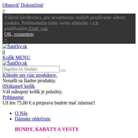
Obnoviť
Dokončené
×
Vážení návštevníci, pre skvalitnenie služieb používame súbory
cookies. Prehliadaním tohto webu súhlasíte s ich
používaním.
Zistiť viac
OK, rozumiem
×
0
Košík
MENU
Kliknite pre viac produktov.
Nenašli sa žiadne produkty.
0
Nákupný košík
Váš nákupný košík je prázdny.
Prihlasenie
Už len
75,00 €
a prepravu budete mať zdarma!!
O Nás
Dámske oblečenie
BUNDY, KABÁTY A VESTY