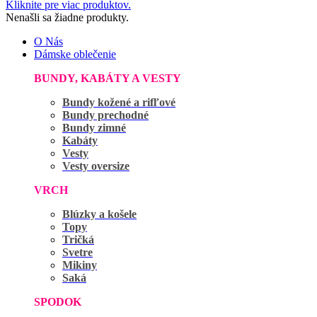
Kliknite pre viac produktov.
Nenašli sa žiadne produkty.
O Nás
Dámske oblečenie
BUNDY, KABÁTY A VESTY
Bundy kožené a rifľové
Bundy prechodné
Bundy zimné
Kabáty
Vesty
Vesty oversize
VRCH
Blúzky a košele
Topy
Tričká
Svetre
Mikiny
Saká
SPODOK