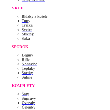
VRCH
Blúzky a košele
Topy
Tričká
Svetre
Mikiny
Saká
SPODOK
Legíny
Rifle
Nohavice
Tepláky
Šortky
Sukne
KOMPLETY
Šaty
Súpravy
Overaly
Čelenky