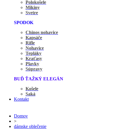
Polokošele
Mikiny
Svetre
SPODOK
Chinos nohavice
Kapsáče
Rifle
Nohavice
Tepláky
Kraťasy
Plavky
Súpravy
BUĎ ŤAŽKÝ ELEGÁN
Košele
Saká
Kontakt
Domov
>
dámske oblečenie