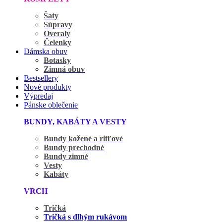
Šaty
Súpravy
Overaly
Čelenky
Dámska obuv
Botasky
Zimná obuv
Bestsellery
Nové produkty
Výpredaj
Pánske oblečenie
BUNDY, KABÁTY A VESTY
Bundy kožené a rifľové
Bundy prechodné
Bundy zimné
Vesty
Kabáty
VRCH
Tričká
Tričká s dlhým rukávom