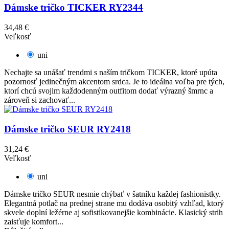
Dámske tričko TICKER RY2344
34,48 €
Veľkosť
uni
Nechajte sa unášať trendmi s naším tričkom TICKER, ktoré upúta
pozornosť jedinečným akcentom srdca. Je to ideálna voľba pre tých,
ktorí chcú svojim každodenným outfitom dodať výrazný šmrnc a
zároveň si zachovať...
Dámske tričko SEUR RY2418
31,24 €
Veľkosť
uni
Dámske tričko SEUR nesmie chýbať v šatníku každej fashionistky.
Elegantná potlač na prednej strane mu dodáva osobitý vzhľad, ktorý
skvele doplní ležérne aj sofistikovanejšie kombinácie. Klasický strih
zaisťuje komfort...