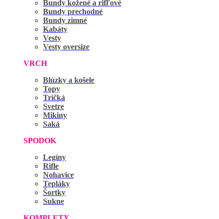
Bundy kožené a rifľové
Bundy prechodné
Bundy zimné
Kabáty
Vesty
Vesty oversize
VRCH
Blúzky a košele
Topy
Tričká
Svetre
Mikiny
Saká
SPODOK
Legíny
Rifle
Nohavice
Tepláky
Šortky
Sukne
KOMPLETY