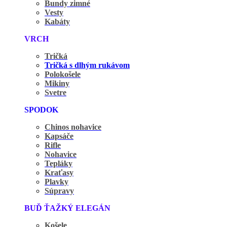
Bundy zimné
Vesty
Kabáty
VRCH
Tričká
Tričká s dlhým rukávom
Polokošele
Mikiny
Svetre
SPODOK
Chinos nohavice
Kapsáče
Rifle
Nohavice
Tepláky
Kraťasy
Plavky
Súpravy
BUĎ ŤAŽKÝ ELEGÁN
Košele