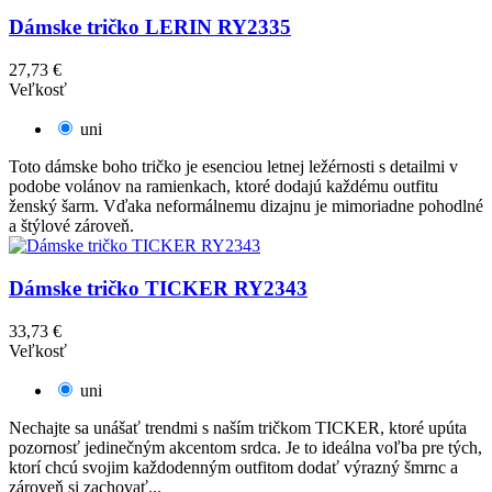
Dámske tričko LERIN RY2335
27,73 €
Veľkosť
uni
Toto dámske boho tričko je esenciou letnej ležérnosti s detailmi v
podobe volánov na ramienkach, ktoré dodajú každému outfitu
ženský šarm. Vďaka neformálnemu dizajnu je mimoriadne pohodlné
a štýlové zároveň.
Dámske tričko TICKER RY2343
33,73 €
Veľkosť
uni
Nechajte sa unášať trendmi s naším tričkom TICKER, ktoré upúta
pozornosť jedinečným akcentom srdca. Je to ideálna voľba pre tých,
ktorí chcú svojim každodenným outfitom dodať výrazný šmrnc a
zároveň si zachovať...