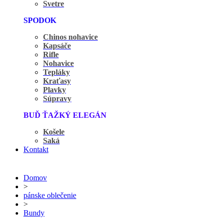
Svetre
SPODOK
Chinos nohavice
Kapsáče
Rifle
Nohavice
Tepláky
Kraťasy
Plavky
Súpravy
BUĎ ŤAŽKÝ ELEGÁN
Košele
Saká
Kontakt
Domov
>
pánske oblečenie
>
Bundy