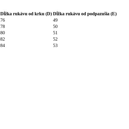
Dĺžka rukávu od krku (D)
Dĺžka rukávu od podpazušia (E)
76
49
78
50
80
51
82
52
84
53