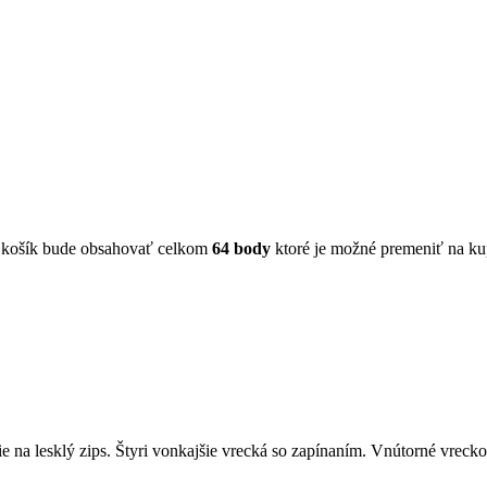
 košík bude obsahovať celkom
64
body
ktoré je možné premeniť na k
na lesklý zips. Štyri vonkajšie vrecká so zapínaním. Vnútorné vrecko