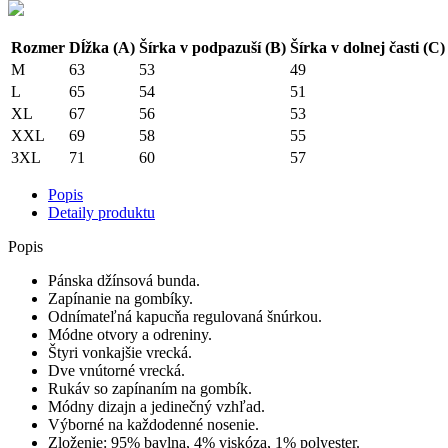
Rozmer
Dĺžka (A)
Šírka v podpazuší (B)
Šírka v dolnej časti (C)
M
63
53
49
L
65
54
51
XL
67
56
53
XXL
69
58
55
3XL
71
60
57
Popis
Detaily produktu
Popis
Pánska džínsová bunda.
Zapínanie na gombíky.
Odnímateľná kapucňa regulovaná šnúrkou.
Módne otvory a odreniny.
Štyri vonkajšie vrecká.
Dve vnútorné vrecká.
Rukáv so zapínaním na gombík.
Módny dizajn a jedinečný vzhľad.
Výborné na každodenné nosenie.
Zloženie: 95% bavlna, 4% viskóza, 1% polyester.