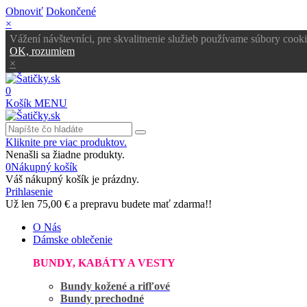
Obnoviť
Dokončené
×
Vážení návštevníci, pre skvalitnenie služieb používame súbory cooki
OK, rozumiem
×
0
Košík
MENU
Kliknite pre viac produktov.
Nenašli sa žiadne produkty.
0
Nákupný košík
Váš nákupný košík je prázdny.
Prihlasenie
Už len
75,00 €
a prepravu budete mať zdarma!!
O Nás
Dámske oblečenie
BUNDY, KABÁTY A VESTY
Bundy kožené a rifľové
Bundy prechodné