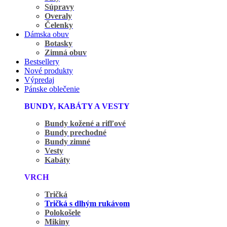
Súpravy
Overaly
Čelenky
Dámska obuv
Botasky
Zimná obuv
Bestsellery
Nové produkty
Výpredaj
Pánske oblečenie
BUNDY, KABÁTY A VESTY
Bundy kožené a rifľové
Bundy prechodné
Bundy zimné
Vesty
Kabáty
VRCH
Tričká
Tričká s dlhým rukávom
Polokošele
Mikiny