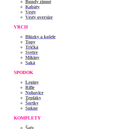
Bundy zimné
Kabáty
Vesty
Vesty oversize
VRCH
Blúzky a košele
Topy
Tričká
Svetre
Mikiny
Saká
SPODOK
Legíny
Rifle
Nohavice
Tepláky
Šortky
Sukne
KOMPLETY
Šaty