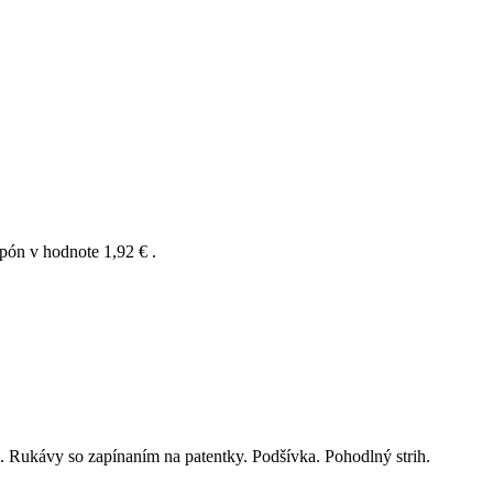
upón v hodnote
1,92 €
.
. Rukávy so zapínaním na patentky. Podšívka. Pohodlný strih.