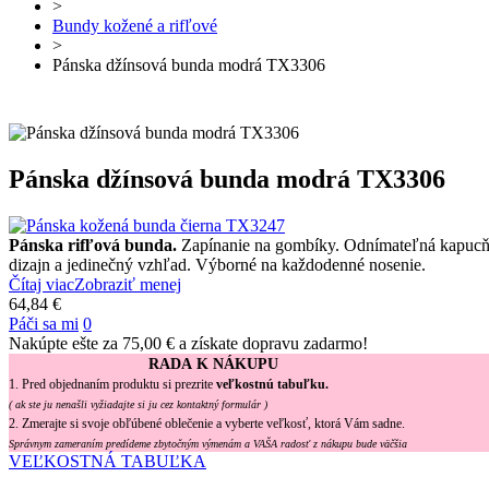
>
Bundy kožené a rifľové
>
Pánska džínsová bunda modrá TX3306
Pánska džínsová bunda modrá TX3306
Pánska rifľová bunda.
Zapínanie na gombíky. Odnímateľná kapucňa
dizajn a jedinečný vzhľad. Výborné na každodenné nosenie.
Čítaj viac
Zobraziť menej
64,84 €
Páči sa mi
0
Nakúpte ešte za
75,00 €
a získate dopravu zadarmo!
RADA K NÁKUPU
1. Pred objednaním produktu si prezrite
veľkostnú tabuľku.
( ak ste ju nenašli vyžiadajte si ju cez kontaktný formulár )
2. Zmerajte si svoje obľúbené oblečenie a vyberte veľkosť, ktorá Vám sadne.
Správnym zameraním predídeme zbytočným výmenám a VAŠA radosť z nákupu bude väčšia
VEĽKOSTNÁ TABUĽKA